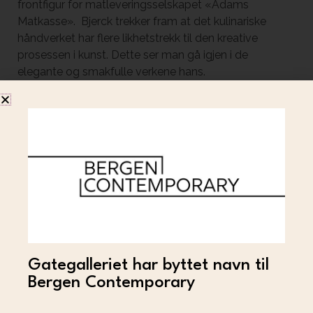
frontfigur for matleveringsselskapet «Adams
Matkasse». Bjerck trekker fram at det kulinariske
håndverket har flere likhetstrekk til den kreative
prosessen i kunst. Dette ser man gå igjen i de
elegante og smakfulle verkene hans.
De abstrakte verkene til Adam Bjerck viser en
gjenkjennelig kunstnerisk stil der mønsterbasert
detaljarbeid i form av prikker, malestrøk og
fargegradering gir en kraftfull og dynamisk følelse.
Selv kaller Bjerck denne kunstneriske stilen
moderne/abstrakt pointillisme.
Den visuelle utforming til verkene fanger lyset,
vibrasjoner og ikke minst farger, noe som skaper en
følelse av en dragning mot verkene der detaljene
Gategalleriet har byttet navn til
vokser jo nærmere enn kommer.
Bergen Contemporary