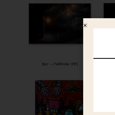
Bjor – Pathfinder (HF)
Bj