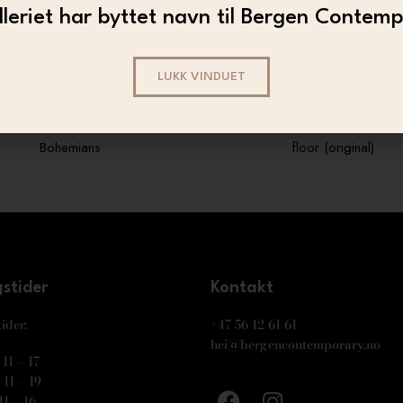
leriet har byttet navn til Bergen Contem
LUKK VINDUET
vrans Borgen – The Barolo
Lavrans Borgen – Murder on t
Bohemians
floor (original)
stider
Kontakt
ider:
+47 56 12 61 61
hei@bergencontemporary.no
11 – 17
11 – 19
11 – 16