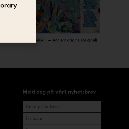
porary
he dance
MASARATI – Ancient origins (original)
Meld deg på vårt nyhetsbrev