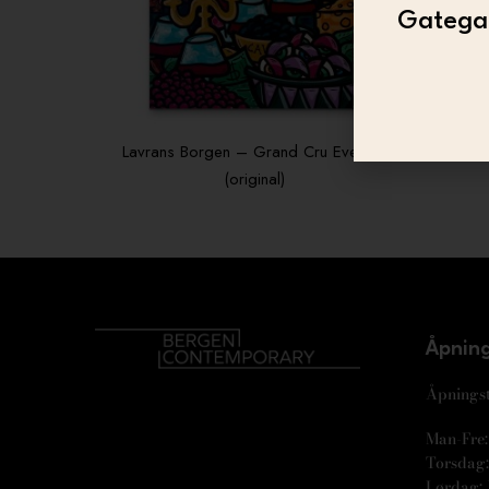
Gategal
Lavrans Borgen – Grand Cru Evening
La
(original)
Åpning
Åpningst
Man-Fre: 
Torsdag: 
Lørdag: 