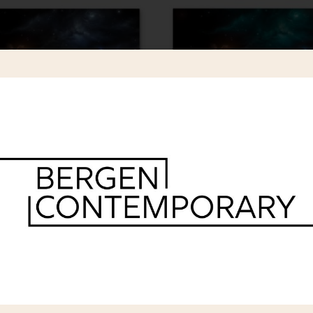
or – Pathfinder (Special ed)
Bjor – Pathfinder (main)