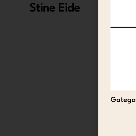
Stine Eide
Gategal