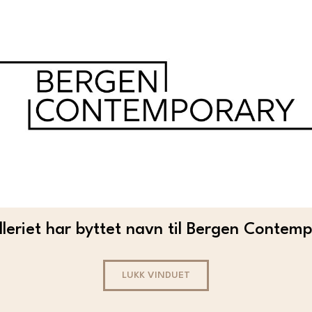
Stine Eide er en norsk billedkunstner som arbeider
Bildene er basert på hyperrealistiske, håndtegned
ulike material og teknikker. Det særegne uttrykket e
moderne kunst fra tradisjonell tegnekunst.
I kunsten til Stine finner man ofte aktuelle tema som,
feminisme. Både lett og blytung tematikk blir tatt på
kan vekke humrende gjenkjennelse hos de fleste.
Stine Eide er medlem av Tegnerforbundet og Norske 
Voss, Bergen, Queensland og London. Hun har vært u
leriet har byttet navn til Bergen Contem
2013 og har siden hatt en rekke utstillinger i Norge
galleri i sentrum på hjemstedet Voss.
LUKK VINDUET