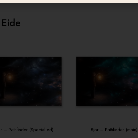
 Eide
or – Pathfinder (Special ed)
Bjor – Pathfinder (main)