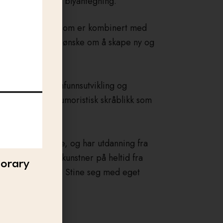
 med nyskapende blyantegning.
e blyantegninger som er kombinert med
r utviklet med et ønske om å skape ny og
 blant annet, samfunnsutvikling og
 kornet med et humoristisk skråblikk som
billedkunstnere, og har utdanning fra
tøvende billedkunstner på heltid fra
porary
. I 2016 etablerte Stine seg med eget