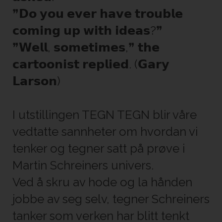
❞𝗗𝗼 𝘆𝗼𝘂 𝗲𝘃𝗲𝗿 𝗵𝗮𝘃𝗲 𝘁𝗿𝗼𝘂𝗯𝗹𝗲
𝗰𝗼𝗺𝗶𝗻𝗴 𝘂𝗽 𝘄𝗶𝘁𝗵 𝗶𝗱𝗲𝗮𝘀?❞
❞𝗪𝗲𝗹𝗹, 𝘀𝗼𝗺𝗲𝘁𝗶𝗺𝗲𝘀,❞ 𝘁𝗵𝗲
𝗰𝗮𝗿𝘁𝗼𝗼𝗻𝗶𝘀𝘁 𝗿𝗲𝗽𝗹𝗶𝗲𝗱. (𝗚𝗮𝗿𝘆
𝗟𝗮𝗿𝘀𝗼𝗻)
I utstillingen TEGN TEGN blir våre
vedtatte sannheter om hvordan vi
tenker og tegner satt på prøve i
Martin Schreiners univers.
Ved å skru av hode og la hånden
jobbe av seg selv, tegner Schreiners
tanker som verken har blitt tenkt