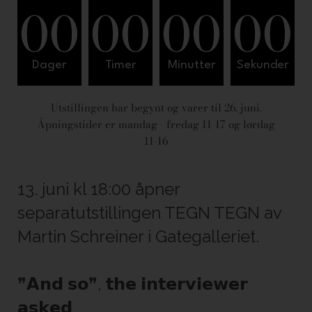
00
00
00
00
Dager
Timer
Minutter
Sekunder
Utstillingen har begynt og varer til 26. juni.
Åpningstider er mandag - fredag 11-17 og lørdag
11-16
13. juni kl 18:00 åpner
separatutstillingen TEGN TEGN av
Martin Schreiner i Gategalleriet.
❞𝗔𝗻𝗱 𝘀𝗼❞, 𝘁𝗵𝗲 𝗶𝗻𝘁𝗲𝗿𝘃𝗶𝗲𝘄𝗲𝗿
𝗮𝘀𝗸𝗲𝗱.