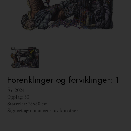
Forenklinger og forviklinger: 1
År: 2024
Opplag: 30
Størrelse: 75x50 cm
Signert og nummerert av kunstner