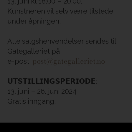
13. juni kl 18:00 – 20:00.
Kunstneren vil selv være tilstede
under åpningen.
Alle salgshenvendelser sendes til
Gategalleriet på
post@gategalleriet.no
e-post:
𝗨𝗧𝗦𝗧𝗜𝗟𝗟𝗜𝗡𝗚𝗦𝗣𝗘𝗥𝗜𝗢𝗗𝗘:
13. juni – 26. juni 2024
Gratis inngang.