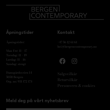
Åpningstider
Kontakt
Åpningstider:
+47 56 12 61 61
hei@bergencontemporary.no
Man-Fre: 11 – 17
Torsdag: 11 – 19
Lørdag: 11 – 16
Søndag: stengt
Damsgårdsveien 14
Salgsvilkår
5058 Bergen
Returvilkår
Org. no: 931 172 174
Personvern & cookies
Meld deg på vårt nyhetsbrev