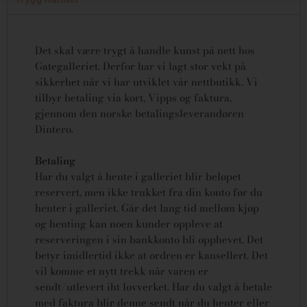
Det skal være trygt å handle kunst på nett hos
Gategalleriet. Derfor har vi lagt stor vekt på
sikkerhet når vi har utviklet vår nettbutikk. Vi
tilbyr betaling via kort, Vipps og faktura,
gjennom den norske betalingsleverandøren
Dintero.
Betaling
Har du valgt å hente i galleriet blir beløpet
reservert, men ikke trukket fra din konto før du
henter i galleriet. Går det lang tid mellom kjøp
og henting kan noen kunder oppleve at
reserveringen i sin bankkonto bli opphevet. Det
betyr imidlertid ikke at ordren er kansellert.
Det
vil komme et nytt trekk når varen er
sendt/utlevert iht lovverket.
Har du valgt å betale
med faktura blir denne sendt når du henter eller