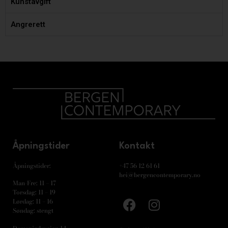
Kunstavgift
Angrerett
Åpningstider
Kontakt
Åpningstider:
+47 56 12 61 61
hei@bergencontemporary.no
Man-Fre: 11 – 17
Torsdag: 11 – 19
Lørdag: 11 – 16
Søndag: stengt