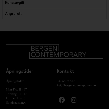
Kunstavgift
Angrerett
Åpningstider
Kontakt
Åpningstider:
+47 56 12 61 61
hei@bergencontemporary.no
Man-Fre: 11 – 17
Torsdag: 11 – 19
Lørdag: 11 – 16
Søndag: stengt