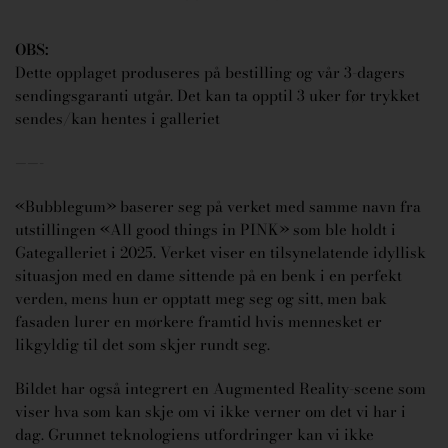
OBS:
Dette opplaget produseres på bestilling og vår 3-dagers
sendingsgaranti utgår. Det kan ta opptil 3 uker før trykket
sendes/kan hentes i galleriet
——-
«Bubblegum» baserer seg på verket med samme navn fra
utstillingen «All good things in PINK» som ble holdt i
Gategalleriet i 2025. Verket viser en tilsynelatende idyllisk
situasjon med en dame sittende på en benk i en perfekt
verden, mens hun er opptatt meg seg og sitt, men bak
fasaden lurer en mørkere framtid hvis mennesket er
likgyldig til det som skjer rundt seg.
Bildet har også integrert en Augmented Reality-scene som
viser hva som kan skje om vi ikke verner om det vi har i
dag. Grunnet teknologiens utfordringer kan vi ikke