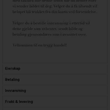
med faktura blir denne sendt når du henter eller
vi sender bildet til deg. Velger du å få tilsendt vil
beløpet bli trukket fra din konto ved forsendelse.
Velger du å bestille innramming i ettertid vil
dette gjelde som avhentet/sendt bilde og
betaling gjennomføres som i avsnittet over.
Velkommen til en trygg handel!
Eierskap
Betaling
Innramming
Frakt & levering