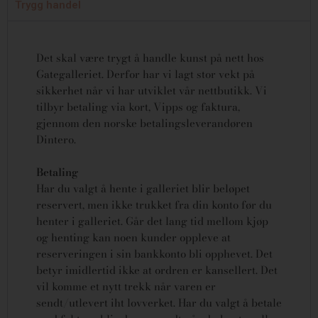
Trygg handel
Det skal være trygt å handle kunst på nett hos
Gategalleriet. Derfor har vi lagt stor vekt på
sikkerhet når vi har utviklet vår nettbutikk. Vi
tilbyr betaling via kort, Vipps og faktura,
gjennom den norske betalingsleverandøren
Dintero.
Betaling
Har du valgt å hente i galleriet blir beløpet
reservert, men ikke trukket fra din konto før du
henter i galleriet. Går det lang tid mellom kjøp
og henting kan noen kunder oppleve at
reserveringen i sin bankkonto bli opphevet. Det
betyr imidlertid ikke at ordren er kansellert.
Det
vil komme et nytt trekk når varen er
sendt/utlevert iht lovverket.
Har du valgt å betale