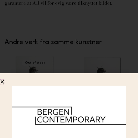
garantere at AR vil for evig være tilknyttet bildet.
Andre verk fra samme kunstner
Out of stock
AFK
AFK
AFK – Fragility 77×112 (HF)
AFK – Fragility 77×112
10 000
(main)