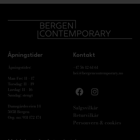
Åpningstider
Kontakt
Åpningstider:
+47 56 12 61 61
hei@bergencontemporary.no
Man-Fre: 11 – 17
Torsdag: 11 – 19
Lørdag: 11 – 16
Søndag: stengt
Damsgårdsveien 14
Salgsvilkår
5058 Bergen
Returvilkår
Org. no: 931 172 174
Personvern & cookies