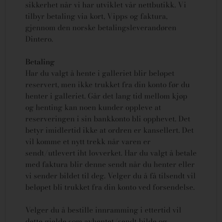
sikkerhet når vi har utviklet vår nettbutikk. Vi
tilbyr betaling via kort, Vipps og faktura,
gjennom den norske betalingsleverandøren
Dintero.
Betaling
Har du valgt å hente i galleriet blir beløpet
reservert, men ikke trukket fra din konto før du
henter i galleriet. Går det lang tid mellom kjøp
og henting kan noen kunder oppleve at
reserveringen i sin bankkonto bli opphevet. Det
betyr imidlertid ikke at ordren er kansellert.
Det
vil komme et nytt trekk når varen er
sendt/utlevert iht lovverket.
Har du valgt å betale
med faktura blir denne sendt når du henter eller
vi sender bildet til deg. Velger du å få tilsendt vil
beløpet bli trukket fra din konto ved forsendelse.
Velger du å bestille innramming i ettertid vil
dette gjelde som avhentet/sendt bilde og