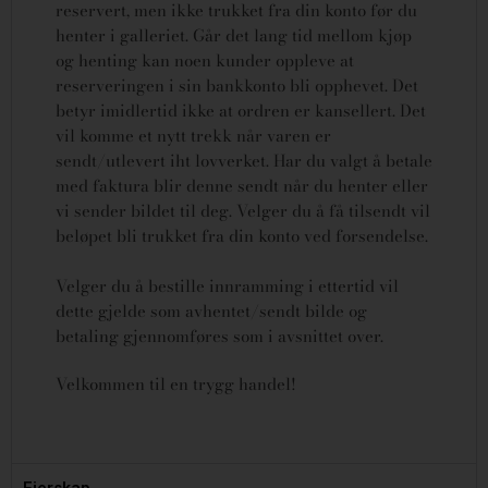
reservert, men ikke trukket fra din konto før du
henter i galleriet. Går det lang tid mellom kjøp
og henting kan noen kunder oppleve at
reserveringen i sin bankkonto bli opphevet. Det
betyr imidlertid ikke at ordren er kansellert.
Det
vil komme et nytt trekk når varen er
sendt/utlevert iht lovverket.
Har du valgt å betale
med faktura blir denne sendt når du henter eller
vi sender bildet til deg. Velger du å få tilsendt vil
beløpet bli trukket fra din konto ved forsendelse.
Velger du å bestille innramming i ettertid vil
dette gjelde som avhentet/sendt bilde og
betaling gjennomføres som i avsnittet over.
Velkommen til en trygg handel!