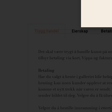
Trygg handel
Eierskap
Betal
Det skal være trygt å handle kunst på net
tilbyr betaling via kort, Vipps og fakt
Betaling
Har du valgt å hente i galleriet blir bel
henting kan noen kunder oppleve at rese
komme et nytt trekk når varen er sendt/u
sender bildet til deg. Velger du å få tils
Velger du å bestille innramming i ettert