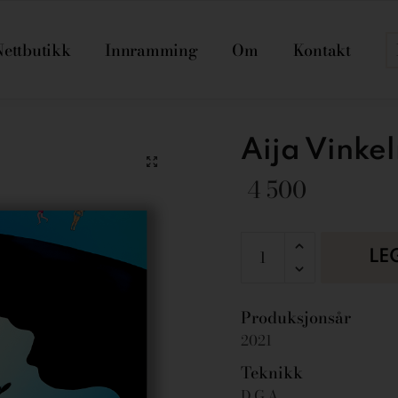
Nettbutikk
Innramming
Om
Kontakt
Aija Vinke
4 500
LE
Produksjonsår
2021
Teknikk
D.G.A