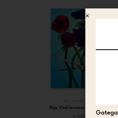
AIJA VINKELMANE
Aija Vinklemane – The Cut
Gategal
6 400