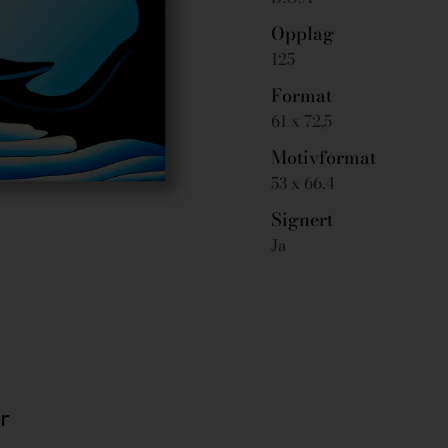
Opplag
125
Format
61 x 72,5
Motivformat
53 x 66,4
Signert
Ja
r