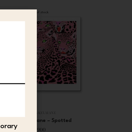
Out of stock
AIJA VINKELMANE
Aija Vinkelmane – Spotted
porary
3 900