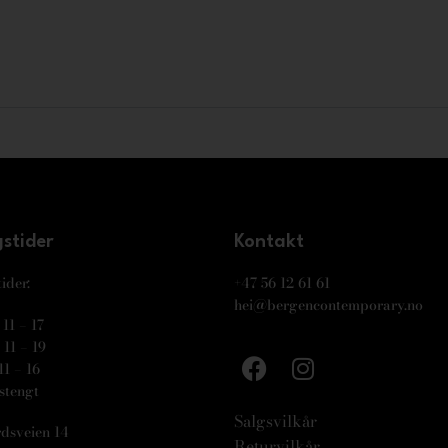
stider
Kontakt
ider:
+47 56 12 61 61
hei@bergencontemporary.no
11 – 17
11 – 19
11 – 16
stengt
Salgsvilkår
dsveien 14
Returvilkår