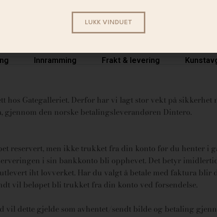
LUKK VINDUET
ing
Innramming
Frakt & levering
Kunstavg
t hos Gategalleriet. Derfor har vi lagt stor vekt på sikkerhet n
ura, gjennom den norske betalingsleverandøren Dintero.
øpet reservert, men ikke trukket fra din konto før du henter i 
rveringen i sin bankkonto bli opphevet. Det betyr imidlertid 
tlevert iht lovverket.
Har du valgt å betale med faktura blir 
endt vil beløpet bli trukket fra din konto ved forsendelse.
id vil dette gjelde som avhentet/sendt bilde og betaling gjenn