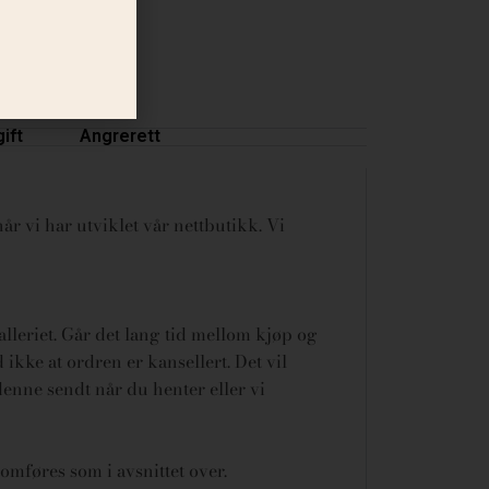
ift
Angrerett
år vi har utviklet vår nettbutikk. Vi
galleriet. Går det lang tid mellom kjøp og
ikke at ordren er kansellert.
Det vil
denne sendt når du henter eller vi
omføres som i avsnittet over.