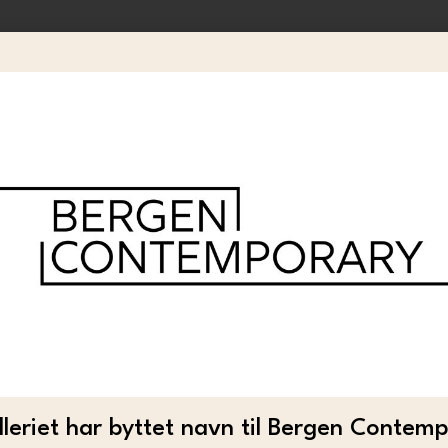
AIJA VINKELMANE
Aija Vinkelmane – Scratch
leriet har byttet navn til Bergen Contem
3 900