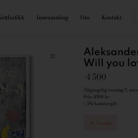
Nettbutikk
Innramming
Om
Kontakt
Aleksande
Will you l
4 500
Tilgjengelig torsdag 5. no
Pris: 4500 kr
+ 5% kunstavgift
Utsolgt