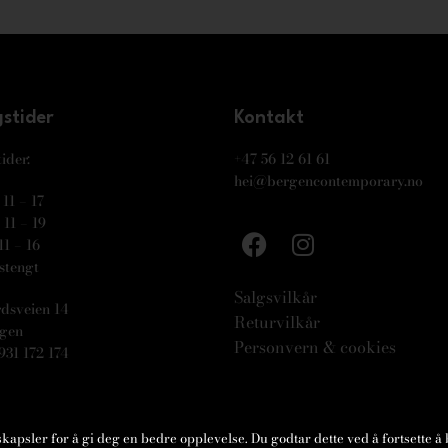
stider
Kontakt
ider:
+47 56 12 61 61
hei@bergencontemporary.no
11 – 17
11 – 19
11 – 16
stengt
Salgsvilkår
dsveien 14
Returvilkår
rgen
Personvern & cookies
931 172 174
psler for å gi deg en bedre opplevelse. Du godtar dette ved å fortsette å 