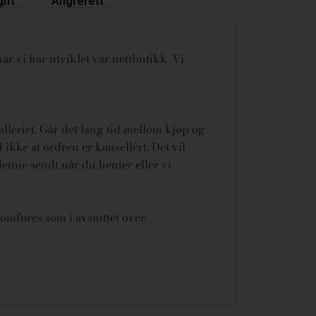
ift
Angrerett
år vi har utviklet vår nettbutikk. Vi
galleriet. Går det lang tid mellom kjøp og
ikke at ordren er kansellert.
Det vil
denne sendt når du henter eller vi
omføres som i avsnittet over.