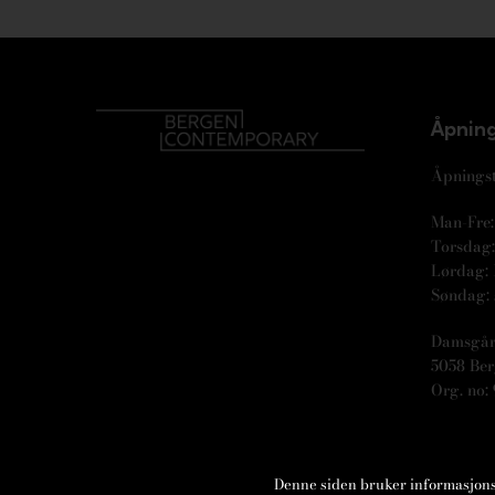
Åpning
Åpningst
Man-Fre: 
Torsdag: 
Lørdag: 
Søndag: 
Damsgår
5058 Be
Org. no: 
Denne siden bruker informasjonska