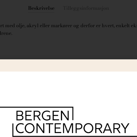
Beskrivelse
Tilleggsinformasjon
t med olje, akryl eller markører og derfor er hvert, enkelt ek
drene.
r