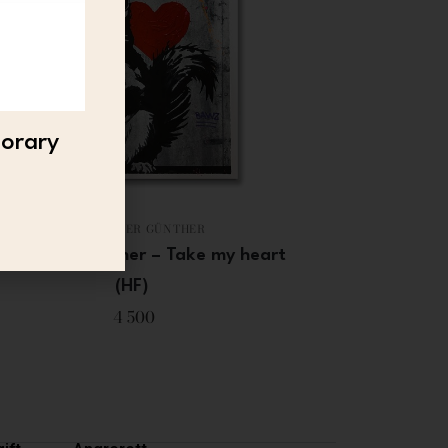
porary
ALEKSANDER GÜNTHER
eksander Gunther – Take my heart
(HF)
4 500