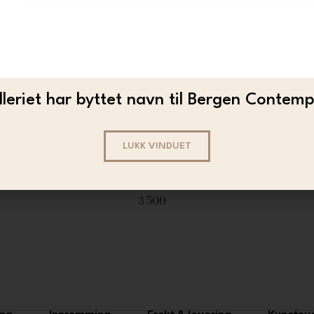
leriet har byttet navn til Bergen Contem
LUKK VINDUET
ALEKSANDER GÜNTHER
Aleksander Gunther – Før ho flyr (main)
Al
3 500