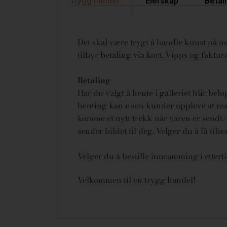
Trygg handel
Eierskap
Betal
Det skal være trygt å handle kunst på net
tilbyr betaling via kort, Vipps og fakt
Betaling
Har du valgt å hente i galleriet blir bel
henting kan noen kunder oppleve at rese
komme et nytt trekk når varen er sendt/u
sender bildet til deg. Velger du å få tils
Velger du å bestille innramming i ettert
Velkommen til en trygg handel!