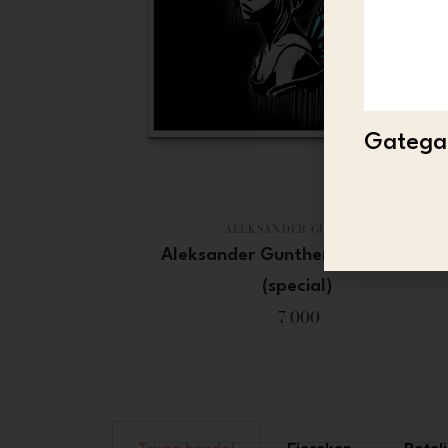
Gategal
ALEKSANDER GÜNTHER
Aleksander Gunther – Før ho flyr
(special)
7 000