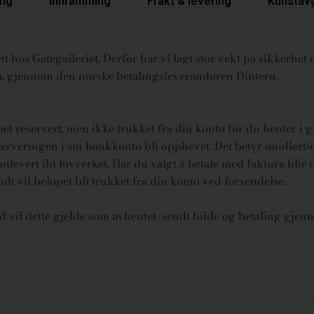
ing
Innramming
Frakt & levering
Kunstavg
t hos Gategalleriet. Derfor har vi lagt stor vekt på sikkerhet n
ura, gjennom den norske betalingsleverandøren Dintero.
øpet reservert, men ikke trukket fra din konto før du henter i 
rveringen i sin bankkonto bli opphevet. Det betyr imidlertid 
tlevert iht lovverket.
Har du valgt å betale med faktura blir 
endt vil beløpet bli trukket fra din konto ved forsendelse.
id vil dette gjelde som avhentet/sendt bilde og betaling gjenn