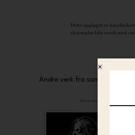
Dette opplaget er håndkolorer
eksemplar blir sendt med or
Andre verk fra samme kunstne
Out of stock