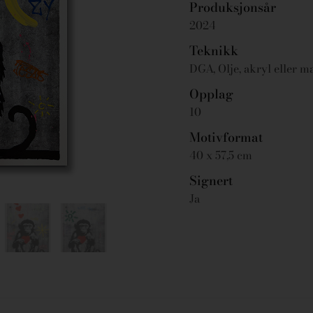
Produksjonsår
2024
Teknikk
DGA, Olje, akryl eller m
Opplag
10
Motivformat
40 x 57,5 cm
Signert
Ja