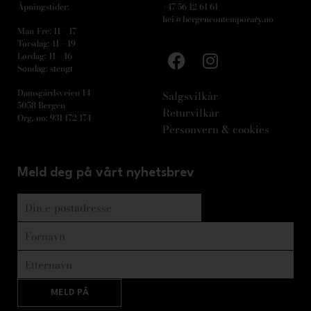
Åpningstider:
+47 56 12 61 61
hei@bergencontemporary.no
Man-Fre: 11 – 17
Torsdag: 11 – 19
Lørdag: 11 – 16
Søndag: stengt
Damsgårdsveien 14
Salgsvilkår
5058 Bergen
Returvilkår
Org. no: 931 172 174
Personvern & cookies
Meld deg på vårt nyhetsbrev
MELD PÅ