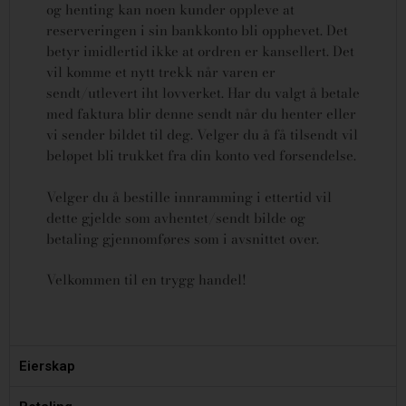
og henting kan noen kunder oppleve at
reserveringen i sin bankkonto bli opphevet. Det
betyr imidlertid ikke at ordren er kansellert.
Det
vil komme et nytt trekk når varen er
sendt/utlevert iht lovverket.
Har du valgt å betale
med faktura blir denne sendt når du henter eller
vi sender bildet til deg. Velger du å få tilsendt vil
beløpet bli trukket fra din konto ved forsendelse.
Velger du å bestille innramming i ettertid vil
dette gjelde som avhentet/sendt bilde og
betaling gjennomføres som i avsnittet over.
Velkommen til en trygg handel!
Eierskap