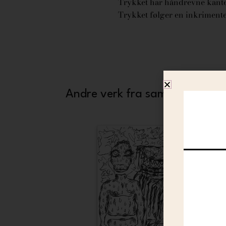
Trykket har håndrevne kanter
Trykket følger en inkrimentel
Andre verk fra samme kunstne