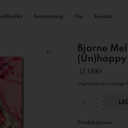
Nettbutikk
Innramming
Om
Kontakt
Bjarne Mel
(Un)happy
11 000
Tilgjengelig på vernissage 8.
LE
Produksjonsår