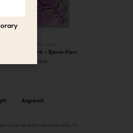
porary
BJARNE MELGAARD
Bjarne Melgaard – Bjørne Klem
15 000
ift
Angrerett
år vi har utviklet vår nettbutikk. Vi