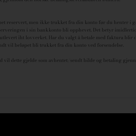
øpet reservert, men ikke trukket fra din konto før du henter i 
rveringen i sin bankkonto bli opphevet. Det betyr imidlertid 
tlevert iht lovverket.
Har du valgt å betale med faktura blir 
endt vil beløpet bli trukket fra din konto ved forsendelse.
id vil dette gjelde som avhentet/sendt bilde og betaling gjenn