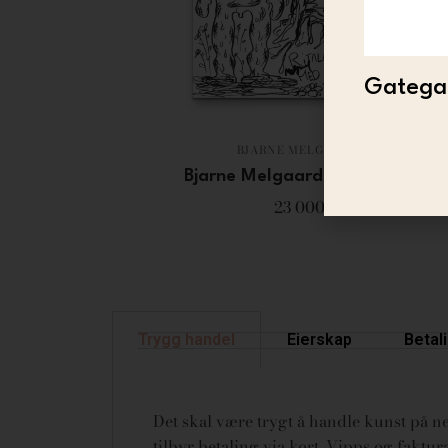
Gategal
BJARNE MELGAARD
Bjarne Melgaard – Untitled
23 000
Trygg handel
Eierskap
Betal
Det skal være trygt å handle kunst på net
tilbyr betaling via kort, Vipps og fakt