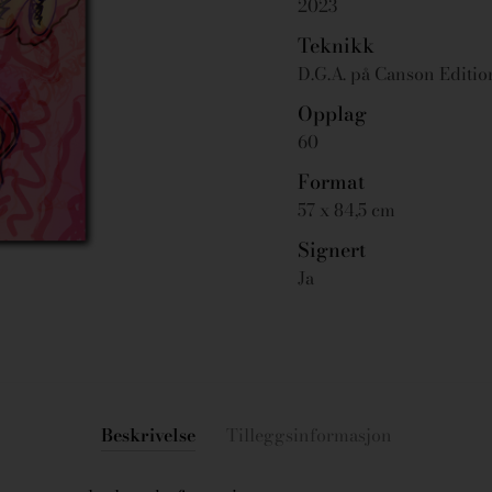
2023
Teknikk
D.G.A. på Canson Editi
Opplag
60
Format
57 x 84,5 cm
Signert
Ja
Beskrivelse
Tilleggsinformasjon