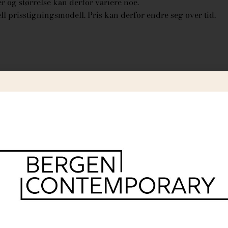
 og størrelse kan derfor variere noe.
l prisstigningsmodell. Pris kan derfor endre seg over tid.
r