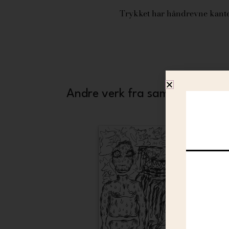
Trykket har håndrevne kanter
Andre verk fra samme kunstne