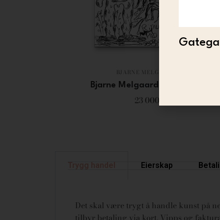
Gategal
BJARNE MELGAARD
Bjarne Melgaard – Untitled
23 000
Trygg handel
Eierskap
Betal
Det skal være trygt å handle kunst på net
tilbyr betaling via kort, Vipps og fakt