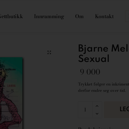
Nettbutikk
Innramming
Om
Kontakt
Bjarne Me
Sexual
9 000
Trykket følger en inkriment
derfor endre seg over tid.
LE