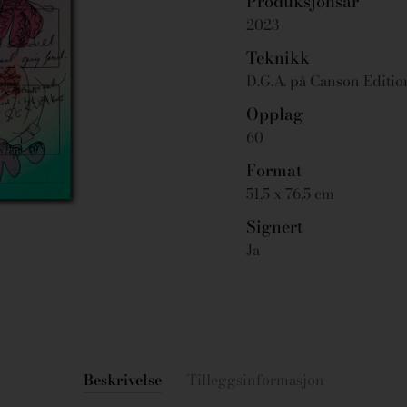
Produksjonsår
2023
Teknikk
D.G.A. på Canson Editi
Opplag
60
Format
51,5 x 76,5 cm
Signert
Ja
Beskrivelse
Tilleggsinformasjon