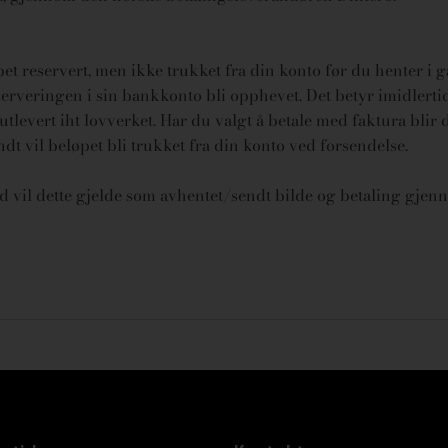
øpet reservert, men ikke trukket fra din konto før du henter i 
rveringen i sin bankkonto bli opphevet. Det betyr imidlertid 
tlevert iht lovverket.
Har du valgt å betale med faktura blir 
endt vil beløpet bli trukket fra din konto ved forsendelse.
id vil dette gjelde som avhentet/sendt bilde og betaling gjenn