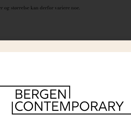
 og størrelse kan derfor variere noe.
r