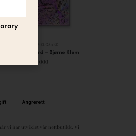
porary
BJARNE MELGAARD
Bjarne Melgaard – Bjørne Klem
15 000
ift
Angrerett
år vi har utviklet vår nettbutikk. Vi