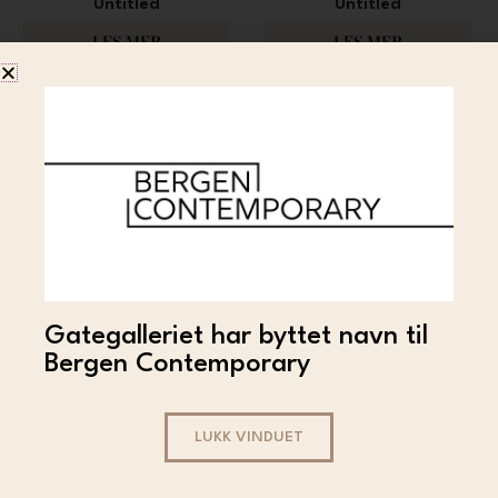
Untitled
Untitled
23 000
23 000
LES MER
LES MER
Gategalleriet har byttet navn til
BJARNE MELGAARD
Bjarne Melgaard – Bjørne
Bergen Contemporary
Klem
15 000
LES MER
LUKK VINDUET