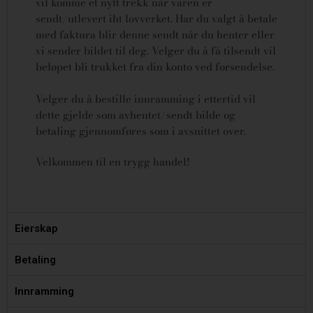
vil komme et nytt trekk når varen er
sendt/utlevert iht lovverket.
Har du valgt å betale
med faktura blir denne sendt når du henter eller
vi sender bildet til deg. Velger du å få tilsendt vil
beløpet bli trukket fra din konto ved forsendelse.
Velger du å bestille innramming i ettertid vil
dette gjelde som avhentet/sendt bilde og
betaling gjennomføres som i avsnittet over.
Velkommen til en trygg handel!
Eierskap
Betaling
Innramming