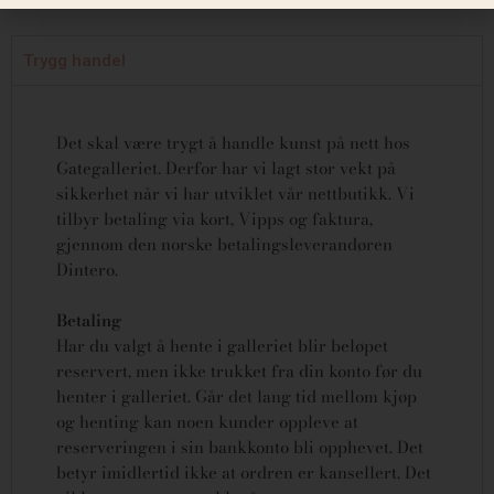
Trygg handel
Det skal være trygt å handle kunst på nett hos
Gategalleriet. Derfor har vi lagt stor vekt på
sikkerhet når vi har utviklet vår nettbutikk. Vi
tilbyr betaling via kort, Vipps og faktura,
gjennom den norske betalingsleverandøren
Dintero.
Betaling
Har du valgt å hente i galleriet blir beløpet
reservert, men ikke trukket fra din konto før du
henter i galleriet. Går det lang tid mellom kjøp
og henting kan noen kunder oppleve at
reserveringen i sin bankkonto bli opphevet. Det
betyr imidlertid ikke at ordren er kansellert.
Det