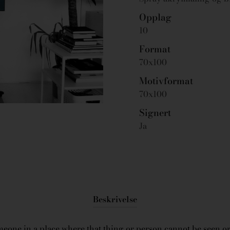
Opplag
10
Format
70x100
Motivformat
70x100
Signert
Ja
Beskrivelse
eone in a place where that thing or person cannot be seen or