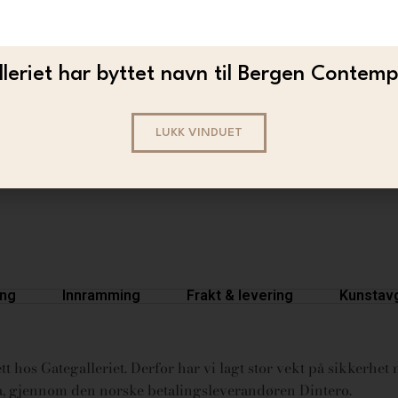
leriet har byttet navn til Bergen Contem
BJOR
LUKK VINDUET
Bjor – Pathfinder (Special ed)
5 500
ing
Innramming
Frakt & levering
Kunstavg
t hos Gategalleriet. Derfor har vi lagt stor vekt på sikkerhet n
ura, gjennom den norske betalingsleverandøren Dintero.