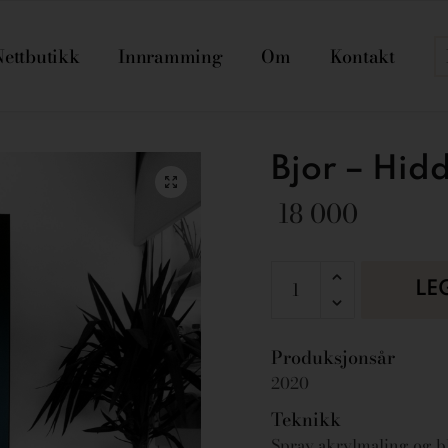
Nettbutikk
Innramming
Om
Kontakt
Bjor – Hid
18 000
LE
Produksjonsår
2020
Teknikk
Spray akrylmaling og bl