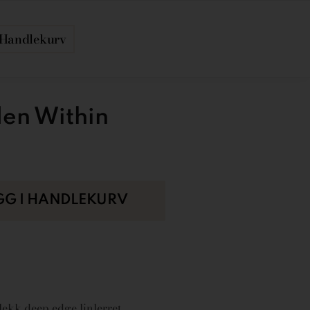
Handlekurv
den Within
GG I HANDLEKURV
ekk deep edge linlerret