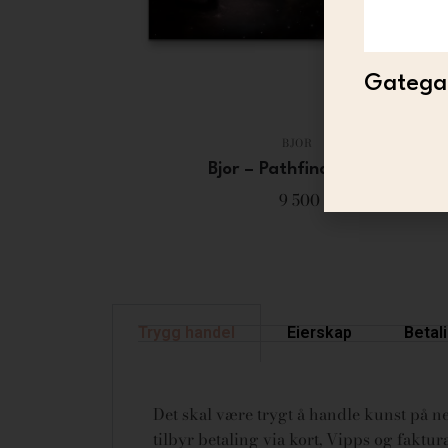
Gategal
BJOR
Bjor – Pathfinder (HF)
9 500
Trygg handel
Eierskap
Betal
Det skal være trygt å handle kunst på net
tilbyr betaling via kort, Vipps og fakt