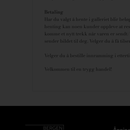
Betaling
Har du valgt å hente i galleriet blir bel
henting kan noen kunder oppleve at rese
komme et nytt trekk når varen er sendt/u
sender bildet til deg. Velger du å få tils
Velger du å bestille innramming i ettert
Velkommen til en trygg handel!