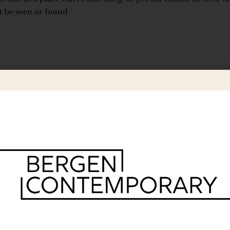
 be seen or found
r