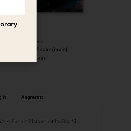
porary
BJOR
Bjor – Pathfinder (main)
3 500
ift
Angrerett
år vi har utviklet vår nettbutikk. Vi