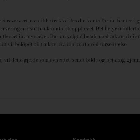
øpet reservert, men ikke trukket fra din konto før du henter i 
rveringen i sin bankkonto bli opphevet. Det betyr imidlertid 
tlevert iht lovverket.
Har du valgt å betale med faktura blir 
endt vil beløpet bli trukket fra din konto ved forsendelse.
id vil dette gjelde som avhentet/sendt bilde og betaling gjenn