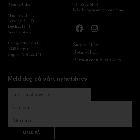
Åpningstider:
+47 56 12 61 61
hei@bergencontemporary.no
Man-Fre: 11 – 17
Torsdag: 11 – 19
Lørdag: 11 – 16
Søndag: stengt
Damsgårdsveien 14
Salgsvilkår
5058 Bergen
Returvilkår
Org. no: 931 172 174
Personvern & cookies
Meld deg på vårt nyhetsbrev
MELD PÅ