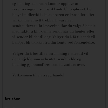
og henting kan noen kunder oppleve at
reserveringen i sin bankkonto bli opphevet. Det
betyr imidlertid ikke at ordren er kansellert.
Det
vil komme et nytt trekk når varen er
sendt/utlevert iht lovverket.
Har du valgt å betale
med faktura blir denne sendt når du henter eller
vi sender bildet til deg. Velger du å få tilsendt vil
beløpet bli trukket fra din konto ved forsendelse.
Velger du å bestille innramming i ettertid vil
dette gjelde som avhentet/sendt bilde og
betaling gjennomføres som i avsnittet over.
Velkommen til en trygg handel!
Eierskap