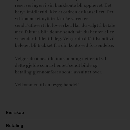
reserveringen i sin bankkonto bli opphevet. Det
betyr imidlertid ikke at ordren er kansellert.
Det
vil komme et nytt trekk når varen er
sendt/utlevert iht lovverket.
Har du valgt å betale
med faktura blir denne sendt når du henter eller
vi sender bildet til deg. Velger du å få tilsendt vil
beløpet bli trukket fra din konto ved forsendelse.
Velger du å bestille innramming i ettertid vil
dette gjelde som avhentet/sendt bilde og
betaling gjennomføres som i avsnittet over.
Velkommen til en trygg handel!
Eierskap
Betaling