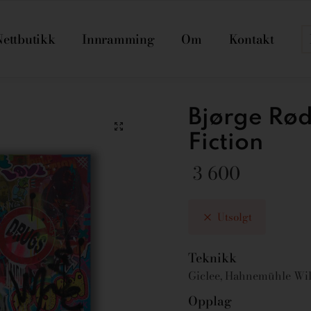
Nettbutikk
Innramming
Om
Kontakt
Bjørge Rødf
Fiction
3 600
Utsolgt
Teknikk
Giclee, Hahnemühle Wil
Opplag