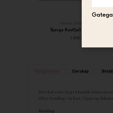
Gategal
BJØRGE RØDFJELL
Bjørge Rødfjell – No. 10
1 800
Trygg handel
Eierskap
Betal
Det skal være trygt å handle kunst på net
tilbyr betaling via kort, Vipps og fakt
Betaling