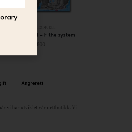
porary
BJØRGE RØDFJELL
Bjørge Rødfjell – F the system
1 800
ift
Angrerett
år vi har utviklet vår nettbutikk. Vi