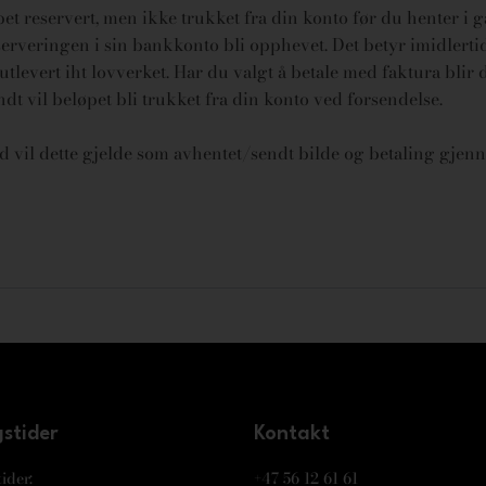
øpet reservert, men ikke trukket fra din konto før du henter i 
rveringen i sin bankkonto bli opphevet. Det betyr imidlertid 
tlevert iht lovverket.
Har du valgt å betale med faktura blir 
endt vil beløpet bli trukket fra din konto ved forsendelse.
id vil dette gjelde som avhentet/sendt bilde og betaling gjenn
stider
Kontakt
ider:
+47 56 12 61 61