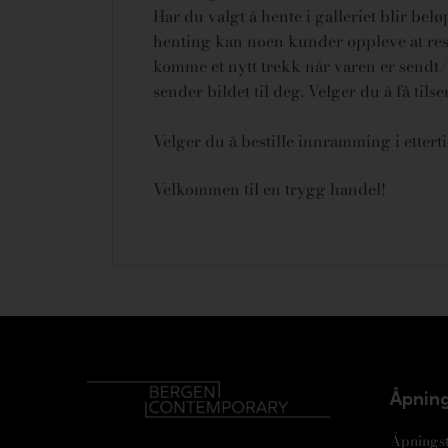
Har du valgt å hente i galleriet blir bel
henting kan noen kunder oppleve at rese
komme et nytt trekk når varen er sendt/u
sender bildet til deg. Velger du å få tils
Velger du å bestille innramming i ettert
Velkommen til en trygg handel!
Åpning
Åpningst