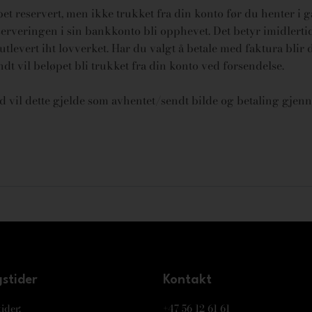
øpet reservert, men ikke trukket fra din konto før du henter i 
rveringen i sin bankkonto bli opphevet. Det betyr imidlertid 
tlevert iht lovverket.
Har du valgt å betale med faktura blir 
endt vil beløpet bli trukket fra din konto ved forsendelse.
id vil dette gjelde som avhentet/sendt bilde og betaling gjenn
stider
Kontakt
ider:
+47 56 12 61 61