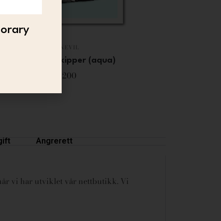
porary
CANEVIL
Canevil – Skipper (aqua)
3 200
ift
Angrerett
år vi har utviklet vår nettbutikk. Vi