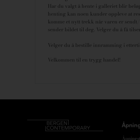
Har du valgt å hente i galleriet blir bel
henting kan noen kunder oppleve at rese
komme et nytt trekk når varen er sendt/u
sender bildet til deg. Velger du å få tils
Velger du å bestille innramming i ettert
Velkommen til en trygg handel!
Åpning
Åpningst