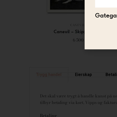
Gategal
CANEVIL
Canevil – Skipper (HF)
6 500
Trygg handel
Eierskap
Betal
Det skal være trygt å handle kunst på net
tilbyr betaling via kort, Vipps og fakt
Betaling