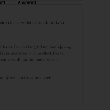
ift
Angrerett
år vi har utviklet vår nettbutikk. Vi
galleriet. Går det lang tid mellom kjøp og
ikke at ordren er kansellert.
Det vil
denne sendt når du henter eller vi
omføres som i avsnittet over.