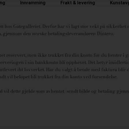
ing
Innramming
Frakt & levering
Kunstavg
t hos Gategalleriet. Derfor har vi lagt stor vekt på sikkerhet n
ura, gjennom den norske betalingsleverandøren Dintero.
øpet reservert, men ikke trukket fra din konto før du henter i 
rveringen i sin bankkonto bli opphevet. Det betyr imidlertid 
tlevert iht lovverket.
Har du valgt å betale med faktura blir 
endt vil beløpet bli trukket fra din konto ved forsendelse.
id vil dette gjelde som avhentet/sendt bilde og betaling gjenn