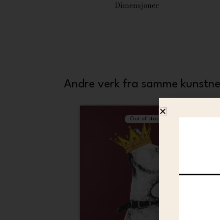
Dimensjoner
Andre verk fra samme kunstne
Out of stock