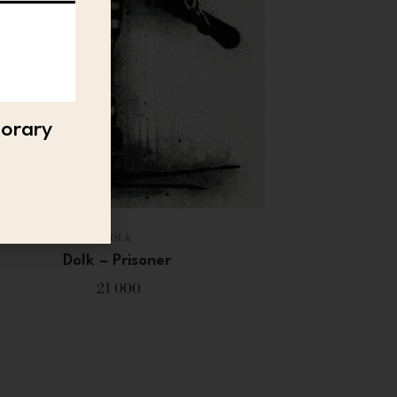
porary
DOLK
Dolk – Prisoner
21 000