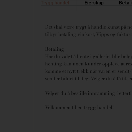
Trygg handel
Eierskap
Betal
Det skal være trygt å handle kunst på net
tilbyr betaling via kort, Vipps og fakt
Betaling
Har du valgt å hente i galleriet blir bel
henting kan noen kunder oppleve at rese
komme et nytt trekk når varen er sendt/u
sender bildet til deg. Velger du å få tils
Velger du å bestille innramming i ettert
Velkommen til en trygg handel!