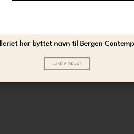
DOLK
Dolk – Sleepwalker Grey
22 000
leriet har byttet navn til Bergen Contem
LUKK VINDUET