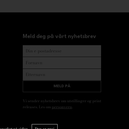
Meld deg på vårt nyhetsbrev
MELD PÅ
Vi sender nyhetsbrev om utstillinger og print
releases. Les om
personvern
.
besøket på siden.
Den er grei