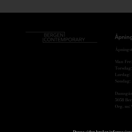
Åpning
Åpningst
Man-Fre: 
Torsdag: 
Lørdag: 
Søndag: 
Damsgår
5058 Be
Org. no: 
Denne siden bruker informasjonska