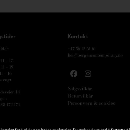
stider
Kontakt
ider:
+47 56 12 61 61
hei@bergencontemporary.no
11 – 17
11 – 19
11 – 16
stengt
Salgsvilkår
dsveien 14
Returvilkår
rgen
Personvern & cookies
931 172 174
psler for å gi deg en bedre opplevelse. Du godtar dette ved å fortsette å 