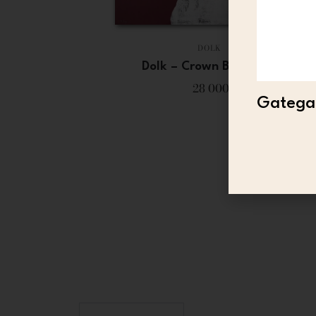
DOLK
Dolk – Crown Burgundy
28 000
Gategal