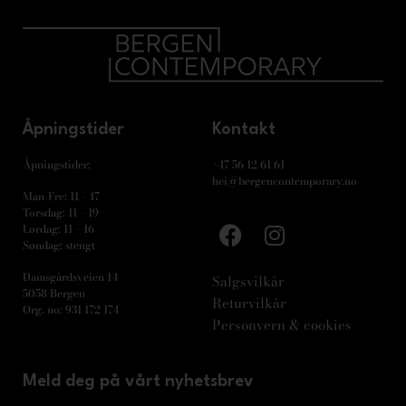
Åpningstider
Kontakt
Åpningstider:
+47 56 12 61 61
hei@bergencontemporary.no
Man-Fre: 11 – 17
Torsdag: 11 – 19
Lørdag: 11 – 16
Søndag: stengt
Damsgårdsveien 14
Salgsvilkår
5058 Bergen
Returvilkår
Org. no: 931 172 174
Personvern & cookies
Meld deg på vårt nyhetsbrev