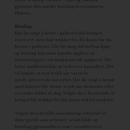
gjennom den norske betalingsleverandøren
Dintero.
Betaling
Har du valgt å hente i galleriet blir beløpet
reservert, men ikke trukket fra din konto før du
henter i galleriet. Går det lang tid mellom kjøp
og henting kan noen kunder oppleve at
reserveringen i sin bankkonto bli opphevet. Det
betyr imidlertid ikke at ordren er kansellert.
Det
vil komme et nytt trekk når varen er
sendt/utlevert iht lovverket.
Har du valgt å betale
med faktura blir denne sendt når du henter eller
vi sender bildet til deg. Velger du å få tilsendt vil
beløpet bli trukket fra din konto ved forsendelse.
Velger du å bestille innramming i ettertid vil
dette gjelde som avhentet/sendt bilde og
betaling gjennomføres som i avsnittet over.