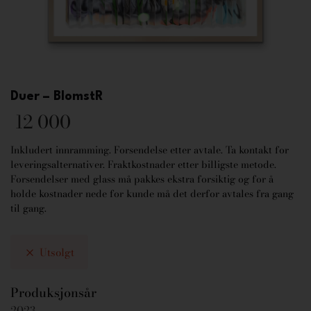
Duer – BlomstR
12 000
Inkludert innramming. Forsendelse etter avtale. Ta kontakt for
leveringsalternativer. Fraktkostnader etter billigste metode.
Forsendelser med glass må pakkes ekstra forsiktig og for å
holde kostnader nede for kunde må det derfor avtales fra gang
til gang.
Utsolgt
Produksjonsår
2023