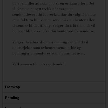
betyr imidlertid ikke at ordren er kansellert.
Det
vil komme et nytt trekk når varen er
sendt/utlevert iht lovverket.
Har du valgt å betale
med faktura blir denne sendt når du henter eller
vi sender bildet til deg. Velger du å få tilsendt vil
beløpet bli trukket fra din konto ved forsendelse.
Velger du å bestille innramming i ettertid vil
dette gjelde som avhentet/sendt bilde og
betaling gjennomføres som i avsnittet over.
Velkommen til en trygg handel!
Eierskap
Betaling