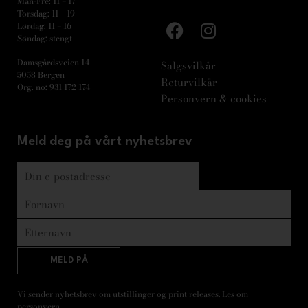
Man-Fre: 11 – 17
Torsdag: 11 – 19
Lørdag: 11 – 16
Søndag: stengt
Damsgårdsveien 14
Salgsvilkår
5058 Bergen
Returvilkår
Org. no: 931 172 174
Personvern & cookies
Meld deg på vårt nyhetsbrev
MELD PÅ
Vi sender nyhetsbrev om utstillinger og print releases. Les om
personvern
.