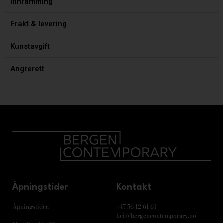
Innramming
Frakt & levering
Kunstavgift
Angrerett
Åpningstider
Kontakt
Åpningstider:
+47 56 12 61 61
hei@bergencontemporary.no