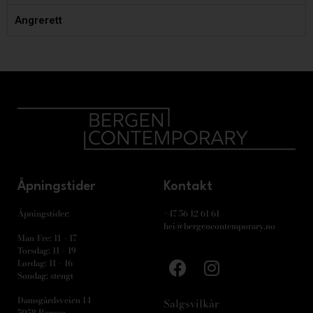
Angrerett
Åpningstider
Kontakt
Åpningstider:
+47 56 12 61 61
hei@bergencontemporary.no
Man-Fre: 11 – 17
Torsdag: 11 – 19
Lørdag: 11 – 16
Søndag: stengt
Damsgårdsveien 14
Salgsvilkår
5058 Bergen