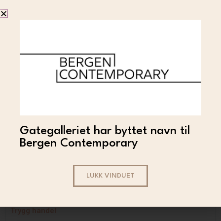
Out of stock
GUTTESTREKER
Guttestreker – Post
Gategalleriet har byttet navn til
Apocalyptic Adventure 9
Bergen Contemporary
9 000
LES MER
LUKK VINDUET
Trygg handel