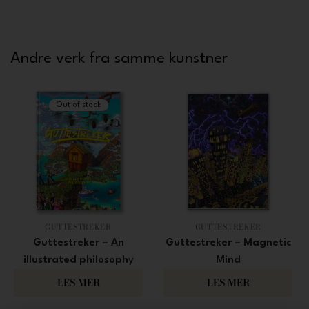
Andre verk fra samme kunstner
Out of stock
GUTTESTREKER
GUTTESTREKER
Guttestreker – An
Guttestreker – Magnetic
illustrated philosophy
Mind
1 200
18 000
LES MER
LES MER