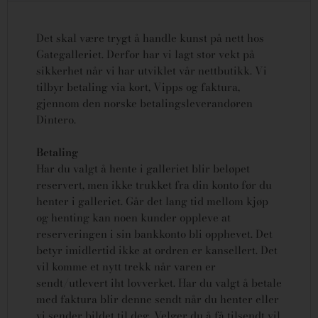
Det skal være trygt å handle kunst på nett hos
Gategalleriet. Derfor har vi lagt stor vekt på
sikkerhet når vi har utviklet vår nettbutikk. Vi
tilbyr betaling via kort, Vipps og faktura,
gjennom den norske betalingsleverandøren
Dintero.
Betaling
Har du valgt å hente i galleriet blir beløpet
reservert, men ikke trukket fra din konto før du
henter i galleriet. Går det lang tid mellom kjøp
og henting kan noen kunder oppleve at
reserveringen i sin bankkonto bli opphevet. Det
betyr imidlertid ikke at ordren er kansellert.
Det
vil komme et nytt trekk når varen er
sendt/utlevert iht lovverket.
Har du valgt å betale
med faktura blir denne sendt når du henter eller
vi sender bildet til deg. Velger du å få tilsendt vil