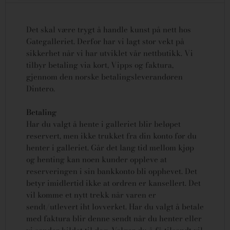
Det skal være trygt å handle kunst på nett hos
Gategalleriet. Derfor har vi lagt stor vekt på
sikkerhet når vi har utviklet vår nettbutikk. Vi
tilbyr betaling via kort, Vipps og faktura,
gjennom den norske betalingsleverandøren
Dintero.
Betaling
Har du valgt å hente i galleriet blir beløpet
reservert, men ikke trukket fra din konto før du
henter i galleriet. Går det lang tid mellom kjøp
og henting kan noen kunder oppleve at
reserveringen i sin bankkonto bli opphevet. Det
betyr imidlertid ikke at ordren er kansellert.
Det
vil komme et nytt trekk når varen er
sendt/utlevert iht lovverket.
Har du valgt å betale
med faktura blir denne sendt når du henter eller