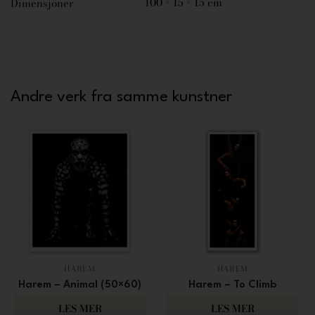
100 × 15 × 15 cm
Dimensjoner
Andre verk fra samme kunstner
HAREM
HAREM
Harem – Animal (50×60)
Harem – To Climb
3 500
3 000
LES MER
LES MER