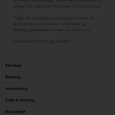
vi sender bildet til deg. Velger du å få tilsendt vil
beløpet bli trukket fra din konto ved forsendelse.
Velger du å bestille innramming i ettertid vil
dette gjelde som avhentet/sendt bilde og
betaling gjennomføres som i avsnittet over.
Velkommen til en trygg handel!
Eierskap
Betaling
Innramming
Frakt & levering
Kunstavgift