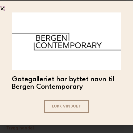
HAREM
Gategalleriet har byttet navn til
Harem – Animal (66×80)
Bergen Contemporary
4 500
LES MER
LUKK VINDUET
Trygg handel