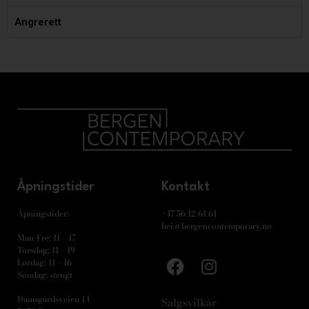
Angrerett
Åpningstider
Kontakt
Åpningstider:
+47 56 12 61 61
hei@bergencontemporary.no
Man-Fre: 11 – 17
Torsdag: 11 – 19
Lørdag: 11 – 16
Søndag: stengt
Damsgårdsveien 14
Salgsvilkår