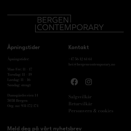
Åpningstider
Kontakt
Åpningstider:
+47 56 12 61 61
hei@bergencontemporary.no
Man-Fre: 11 – 17
Torsdag: 11 – 19
Lørdag: 11 – 16
Søndag: stengt
Damsgårdsveien 14
Salgsvilkår
5058 Bergen
Returvilkår
Org. no: 931 172 174
Personvern & cookies
Meld deg på vårt nyhetsbrev