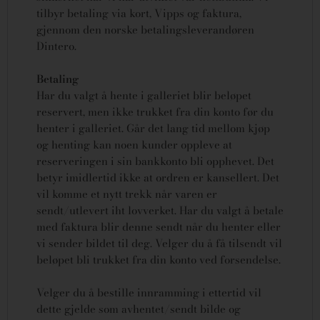
tilbyr betaling via kort, Vipps og faktura,
gjennom den norske betalingsleverandøren
Dintero.
Betaling
Har du valgt å hente i galleriet blir beløpet
reservert, men ikke trukket fra din konto før du
henter i galleriet. Går det lang tid mellom kjøp
og henting kan noen kunder oppleve at
reserveringen i sin bankkonto bli opphevet. Det
betyr imidlertid ikke at ordren er kansellert.
Det
vil komme et nytt trekk når varen er
sendt/utlevert iht lovverket.
Har du valgt å betale
med faktura blir denne sendt når du henter eller
vi sender bildet til deg. Velger du å få tilsendt vil
beløpet bli trukket fra din konto ved forsendelse.
Velger du å bestille innramming i ettertid vil
dette gjelde som avhentet/sendt bilde og