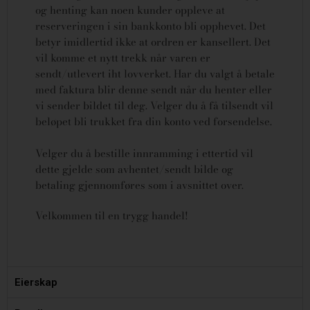
og henting kan noen kunder oppleve at
reserveringen i sin bankkonto bli opphevet. Det
betyr imidlertid ikke at ordren er kansellert.
Det
vil komme et nytt trekk når varen er
sendt/utlevert iht lovverket.
Har du valgt å betale
med faktura blir denne sendt når du henter eller
vi sender bildet til deg. Velger du å få tilsendt vil
beløpet bli trukket fra din konto ved forsendelse.
Velger du å bestille innramming i ettertid vil
dette gjelde som avhentet/sendt bilde og
betaling gjennomføres som i avsnittet over.
Velkommen til en trygg handel!
Eierskap