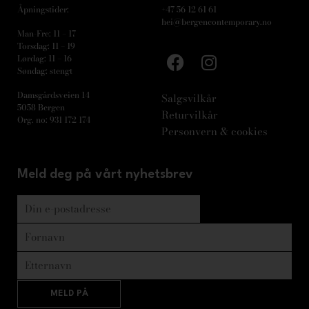
Åpningstider:
+47 56 12 61 61
hei@bergencontemporary.no
Man-Fre: 11 – 17
Torsdag: 11 – 19
Lørdag: 11 – 16
Søndag: stengt
Damsgårdsveien 14
Salgsvilkår
5058 Bergen
Returvilkår
Org. no: 931 172 174
Personvern & cookies
Meld deg på vårt nyhetsbrev
MELD PÅ