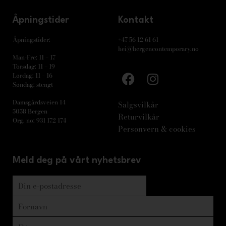
Åpningstider
Kontakt
Åpningstider:
+47 56 12 61 61
hei@bergencontemporary.no
Man-Fre: 11 – 17
Torsdag: 11 – 19
Lørdag: 11 – 16
Søndag: stengt
Damsgårdsveien 14
Salgsvilkår
5058 Bergen
Returvilkår
Org. no: 931 172 174
Personvern & cookies
Meld deg på vårt nyhetsbrev