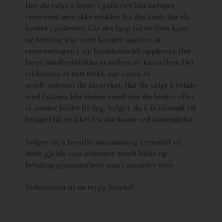
Har du valgt å hente i galleriet blir beløpet
reservert, men ikke trukket fra din konto før du
henter i galleriet. Går det lang tid mellom kjøp
og henting kan noen kunder oppleve at
reserveringen i sin bankkonto bli opphevet. Det
betyr imidlertid ikke at ordren er kansellert.
Det
vil komme et nytt trekk når varen er
sendt/utlevert iht lovverket.
Har du valgt å betale
med faktura blir denne sendt når du henter eller
vi sender bildet til deg. Velger du å få tilsendt vil
beløpet bli trukket fra din konto ved forsendelse.
Velger du å bestille innramming i ettertid vil
dette gjelde som avhentet/sendt bilde og
betaling gjennomføres som i avsnittet over.
Velkommen til en trygg handel!