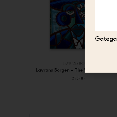
Gategal
LAVRANS BORGEN
Lavrans Borgen – The Waiter (origina
27 500