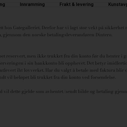
ing
Innramming
Frakt & levering
Kunstavg
t hos Gategalleriet. Derfor har vi lagt stor vekt på sikkerhet n
ura, gjennom den norske betalingsleverandøren Dintero.
øpet reservert, men ikke trukket fra din konto før du henter i 
rveringen i sin bankkonto bli opphevet. Det betyr imidlertid 
tlevert iht lovverket.
Har du valgt å betale med faktura blir 
endt vil beløpet bli trukket fra din konto ved forsendelse.
id vil dette gjelde som avhentet/sendt bilde og betaling gjenn