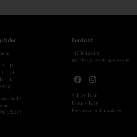
stider
Kontakt
ider:
+47 56 12 61 61
hei@bergencontemporary.no
11 – 17
11 – 19
11 – 16
stengt
Salgsvilkår
dsveien 14
Returvilkår
rgen
Personvern & cookies
931 172 174