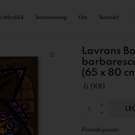
Nettbutikk
Innramming
Om
Kontakt
Lavrans Bo
barbaresc
(65 x 80 c
6 000
LE
Produksjonsår