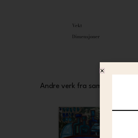
Vekt
Dimensjoner
Andre verk fra samme kunstne