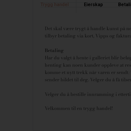
Trygg handel
Eierskap
Betal
Det skal være trygt å handle kunst på net
tilbyr betaling via kort, Vipps og fakt
Betaling
Har du valgt å hente i galleriet blir bel
henting kan noen kunder oppleve at rese
komme et nytt trekk når varen er sendt/u
sender bildet til deg. Velger du å få tils
Velger du å bestille innramming i ettert
Velkommen til en trygg handel!