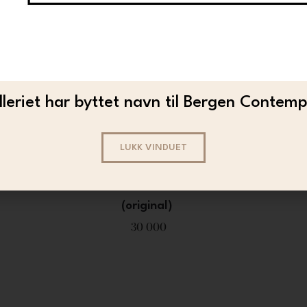
leriet har byttet navn til Bergen Contem
LUKK VINDUET
LAVRANS BORGEN
l)
Lavrans Borgen – Grand Cru Evening
Lav
(original)
30 000