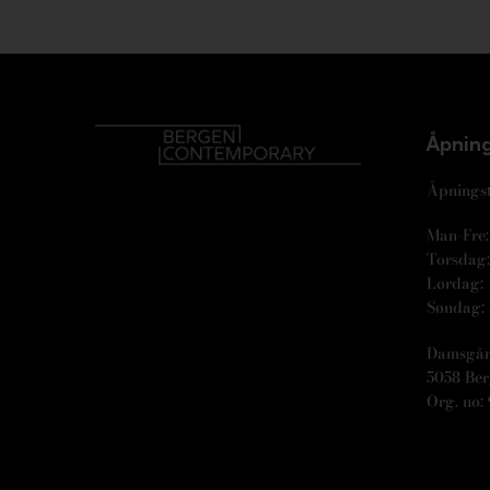
Åpning
Åpningst
Man-Fre: 
Torsdag: 
Lørdag: 
Søndag: 
Damsgår
5058 Be
Org. no: 