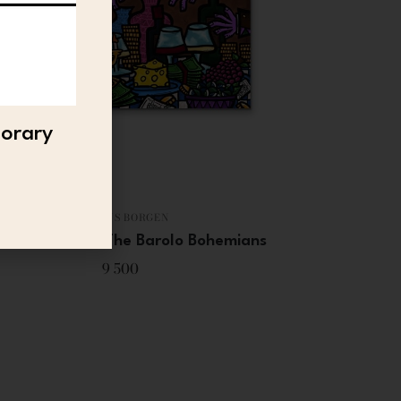
porary
LAVRANS BORGEN
rans Borgen – The Barolo Bohemians
9 500