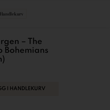
Handlekurv
rgen – The
o Bohemians
m)
GG I HANDLEKURV