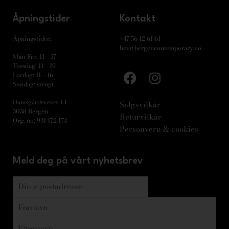
Åpningstider
Kontakt
Åpningstider:
+47 56 12 61 61
hei@bergencontemporary.no
Man-Fre: 11 – 17
Torsdag: 11 – 19
Lørdag: 11 – 16
Søndag: stengt
Damsgårdsveien 14
Salgsvilkår
5058 Bergen
Returvilkår
Org. no: 931 172 174
Personvern & cookies
Meld deg på vårt nyhetsbrev