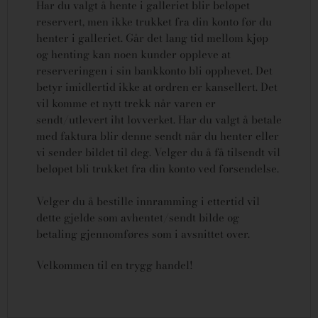
Har du valgt å hente i galleriet blir beløpet
reservert, men ikke trukket fra din konto før du
henter i galleriet. Går det lang tid mellom kjøp
og henting kan noen kunder oppleve at
reserveringen i sin bankkonto bli opphevet. Det
betyr imidlertid ikke at ordren er kansellert.
Det
vil komme et nytt trekk når varen er
sendt/utlevert iht lovverket.
Har du valgt å betale
med faktura blir denne sendt når du henter eller
vi sender bildet til deg. Velger du å få tilsendt vil
beløpet bli trukket fra din konto ved forsendelse.
Velger du å bestille innramming i ettertid vil
dette gjelde som avhentet/sendt bilde og
betaling gjennomføres som i avsnittet over.
Velkommen til en trygg handel!