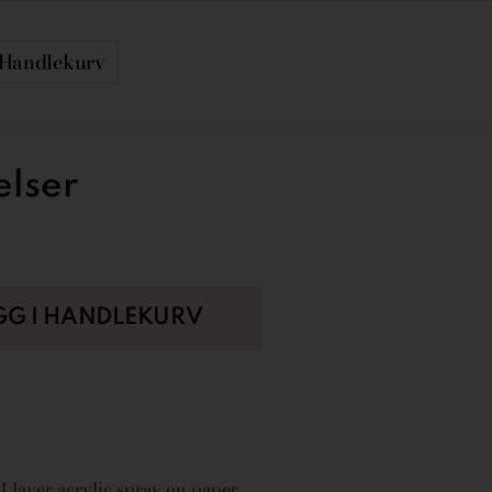
Handlekurv
elser
GG I HANDLEKURV
 4 layer acrylic spray on paper