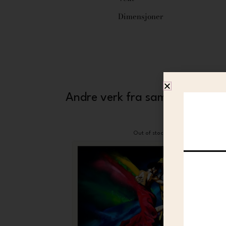
Dimensjoner
Andre verk fra samme kunstne
Out of stock