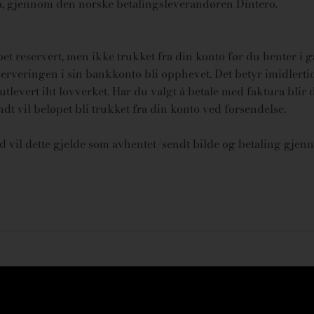
ura, gjennom den norske betalingsleverandøren Dintero.
øpet reservert, men ikke trukket fra din konto før du henter i 
rveringen i sin bankkonto bli opphevet. Det betyr imidlertid 
tlevert iht lovverket.
Har du valgt å betale med faktura blir 
endt vil beløpet bli trukket fra din konto ved forsendelse.
id vil dette gjelde som avhentet/sendt bilde og betaling gjenn