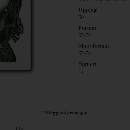
Opplag
50
Format
57x76
Motivformat
57x76
Signert
Ja
Tilleggsinformasjon
1 kg