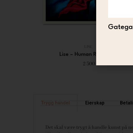
Gategal
LISE
Lise – Human Rhapsody
2 500
Trygg handel
Eierskap
Betal
Det skal være trygt å handle kunst på net