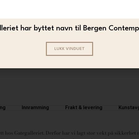
leriet har byttet navn til Bergen Contem
LISE
LUKK VINDUET
Lise – Fight Like A Girl (40×63)
2 400
ing
Innramming
Frakt & levering
Kunstavg
t hos Gategalleriet. Derfor har vi lagt stor vekt på sikkerhet n