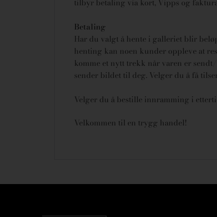
tilbyr betaling via kort, Vipps og fakt
Betaling
Har du valgt å hente i galleriet blir bel
henting kan noen kunder oppleve at rese
komme et nytt trekk når varen er sendt/u
sender bildet til deg. Velger du å få tils
Velger du å bestille innramming i ettert
Velkommen til en trygg handel!