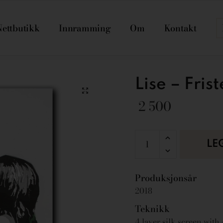
Nettbutikk
Innramming
Om
Kontakt
Lise – Frist
2 500
LE
Produksjonsår
2018
Teknikk
4 layer silk screen with