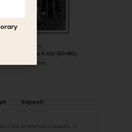
porary
LISE
Lise – Fight Like A Girl (50×80)
3 600
ift
Angrerett
år vi har utviklet vår nettbutikk. Vi