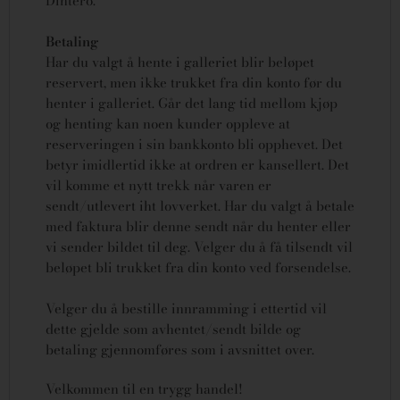
Dintero.
Betaling
Har du valgt å hente i galleriet blir beløpet
reservert, men ikke trukket fra din konto før du
henter i galleriet. Går det lang tid mellom kjøp
og henting kan noen kunder oppleve at
reserveringen i sin bankkonto bli opphevet. Det
betyr imidlertid ikke at ordren er kansellert.
Det
vil komme et nytt trekk når varen er
sendt/utlevert iht lovverket.
Har du valgt å betale
med faktura blir denne sendt når du henter eller
vi sender bildet til deg. Velger du å få tilsendt vil
beløpet bli trukket fra din konto ved forsendelse.
Velger du å bestille innramming i ettertid vil
dette gjelde som avhentet/sendt bilde og
betaling gjennomføres som i avsnittet over.
Velkommen til en trygg handel!