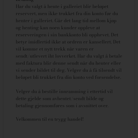
Har du valgt å hente i galleriet blir beløpet
reservert, men ikke trukket fra din konto før du
henter i galleriet. Går det lang tid mellom kjøp
og henting kan noen kunder oppleve at
reserveringen i sin bankkonto bli opphevet. Det
betyr imidlertid ikke at ordren er kansellert.
Det
vil komme et nytt trekk når varen er
sendt/utlevert iht lovverket.
Har du valgt å betale
med faktura blir denne sendt når du henter eller
vi sender bildet til deg. Velger du å få tilsendt vil
beløpet bli trukket fra din konto ved forsendelse.
Velger du å bestille innramming i ettertid vil
dette gjelde som avhentet/sendt bilde og
betaling gjennomføres som i avsnittet over.
Velkommen til en trygg handel!