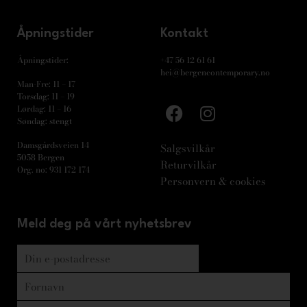
Åpningstider
Kontakt
Åpningstider:
+47 56 12 61 61
hei@bergencontemporary.no
Man-Fre: 11 – 17
Torsdag: 11 – 19
Lørdag: 11 – 16
Søndag: stengt
Damsgårdsveien 14
Salgsvilkår
5058 Bergen
Returvilkår
Org. no: 931 172 174
Personvern & cookies
Meld deg på vårt nyhetsbrev