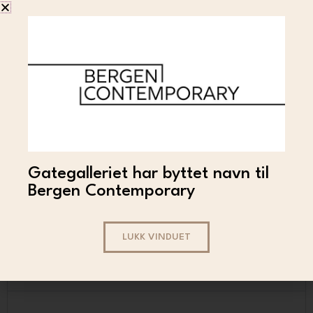
MORTEN QVALE
Morten Qvale –
Matterhorn Dent-Blanche
The Obergalhorn and
Wellenkuppe
Gategalleriet har byttet navn til
18 000
–
110 000
LES MER
Bergen Contemporary
LUKK VINDUET
Trygg handel