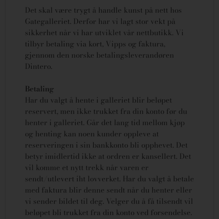
Det skal være trygt å handle kunst på nett hos
Gategalleriet. Derfor har vi lagt stor vekt på
sikkerhet når vi har utviklet vår nettbutikk. Vi
tilbyr betaling via kort, Vipps og faktura,
gjennom den norske betalingsleverandøren
Dintero.
Betaling
Har du valgt å hente i galleriet blir beløpet
reservert, men ikke trukket fra din konto før du
henter i galleriet. Går det lang tid mellom kjøp
og henting kan noen kunder oppleve at
reserveringen i sin bankkonto bli opphevet. Det
betyr imidlertid ikke at ordren er kansellert.
Det
vil komme et nytt trekk når varen er
sendt/utlevert iht lovverket.
Har du valgt å betale
med faktura blir denne sendt når du henter eller
vi sender bildet til deg. Velger du å få tilsendt vil
beløpet bli trukket fra din konto ved forsendelse.