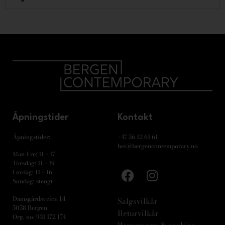
Åpningstider
Kontakt
Åpningstider:
+47 56 12 61 61
hei@bergencontemporary.no
Man-Fre: 11 – 17
Torsdag: 11 – 19
Lørdag: 11 – 16
Søndag: stengt
Damsgårdsveien 14
Salgsvilkår
5058 Bergen
Returvilkår
Org. no: 931 172 174