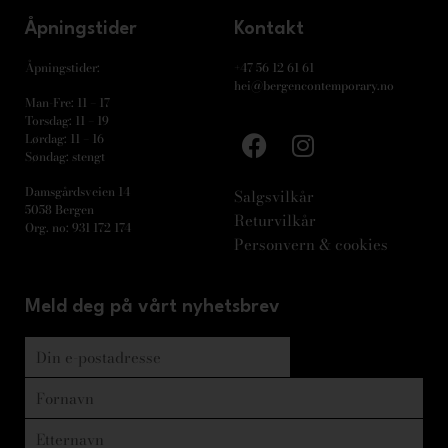
Åpningstider
Kontakt
Åpningstider:
+47 56 12 61 61
hei@bergencontemporary.no
Man-Fre: 11 – 17
Torsdag: 11 – 19
Lørdag: 11 – 16
Søndag: stengt
Damsgårdsveien 14
Salgsvilkår
5058 Bergen
Returvilkår
Org. no: 931 172 174
Personvern & cookies
Meld deg på vårt nyhetsbrev