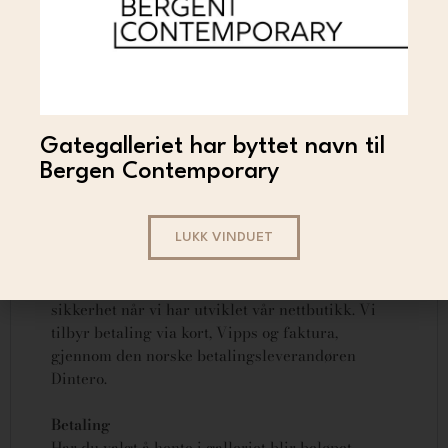
Mr. Adolfito – Deep
portrait Talia Cohen
3 000
LES MER
Gategalleriet har byttet navn til
Bergen Contemporary
Trygg handel
LUKK VINDUET
Det skal være trygt å handle kunst på nett hos
Gategalleriet. Derfor har vi lagt stor vekt på
sikkerhet når vi har utviklet vår nettbutikk. Vi
tilbyr betaling via kort, Vipps og faktura,
gjennom den norske betalingsleverandøren
Dintero.
Betaling
Har du valgt å hente i galleriet blir beløpet