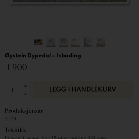
Øystein Dypedal – Isbading
1 900
LEGG I HANDLEKURV
Produksjonsår
2024
Teknikk
Foto på Canson Rag Photographiue 310 gsm