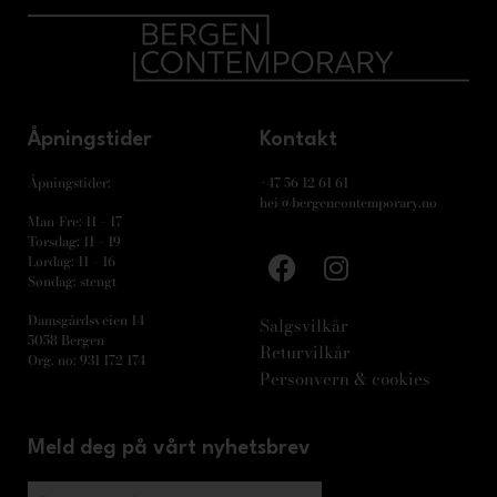
Åpningstider
Kontakt
Åpningstider:
+47 56 12 61 61
hei@bergencontemporary.no
Man-Fre: 11 – 17
Torsdag: 11 – 19
Lørdag: 11 – 16
Søndag: stengt
Damsgårdsveien 14
Salgsvilkår
5058 Bergen
Returvilkår
Org. no: 931 172 174
Personvern & cookies
Meld deg på vårt nyhetsbrev