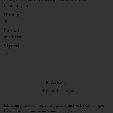
bommulspapir
Opplag
30
Format
60x40 cm
Signert
Ja
Beskrivelse
Tilleggsinformasjon
Isbading
– Et lekent og nostalgisk kunstverk som bringer
frem minnene om varme sommerdager.