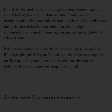
I dette unike motivet ser vi en gjeng ungdommer og barn
som leker og bader i en dam av smeltende iskrem – en
herlig påminnelse om solfylte dager fylt med is, bading og
latter. Kunstverket fanger den uforglemmelige
sommerfølelsen med humor og varme, og sprer glede til
ethvert rom.
Printet er i størrelsen 60×40 cm, trykket på Canson Rag
Photographique 310 gsm bomullspapir. Begrenset opplag
på 30, signert og nummerert. Perfekt for de som vil
beholde litt av sommerens magi året rundt.
Andre verk fra samme kunstner