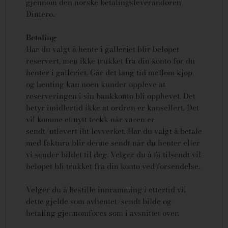
gjennom den norske betalingsleverandøren
Dintero.
Betaling
Har du valgt å hente i galleriet blir beløpet
reservert, men ikke trukket fra din konto før du
henter i galleriet. Går det lang tid mellom kjøp
og henting kan noen kunder oppleve at
reserveringen i sin bankkonto bli opphevet. Det
betyr imidlertid ikke at ordren er kansellert.
Det
vil komme et nytt trekk når varen er
sendt/utlevert iht lovverket.
Har du valgt å betale
med faktura blir denne sendt når du henter eller
vi sender bildet til deg. Velger du å få tilsendt vil
beløpet bli trukket fra din konto ved forsendelse.
Velger du å bestille innramming i ettertid vil
dette gjelde som avhentet/sendt bilde og
betaling gjennomføres som i avsnittet over.