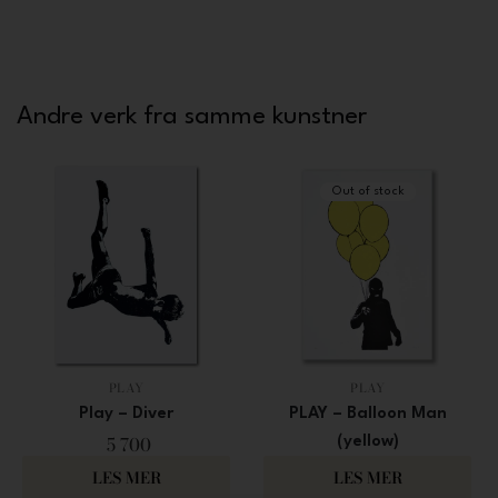
Andre verk fra samme kunstner
Out of stock
PLAY
PLAY
Play – Diver
PLAY – Balloon Man
5 700
(yellow)
8 000
LES MER
LES MER