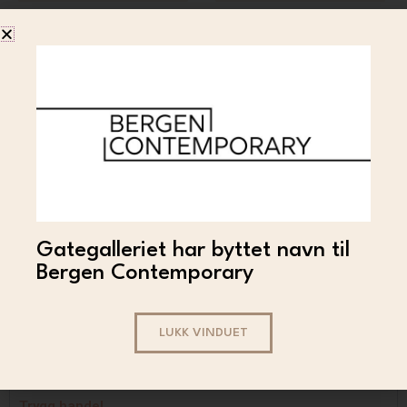
Out of stock
PLAY
PLAY – Balloon Man
Gategalleriet har byttet navn til
(pink)
Bergen Contemporary
8 000
LES MER
LUKK VINDUET
Trygg handel