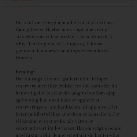
Det skal være trygt å handle kunst på nett hos
Gategalleriet. Derfor har vi lagt stor vekt på
sikkerhet når vi har utviklet vår nettbutikk. Vi
tilbyr betaling via kort, Vipps og faktura,
gjennom den norske betalingsleverandøren
Dintero.
Betaling
Har du valgt å hente i galleriet blir beløpet
reservert, men ikke trukket fra din konto før du
henter i galleriet. Går det lang tid mellom kjøp
og henting kan noen kunder oppleve at
reserveringen i sin bankkonto bli opphevet. Det
betyr imidlertid ikke at ordren er kansellert.
Det
vil komme et nytt trekk når varen er
sendt/utlevert iht lovverket.
Har du valgt å betale
med faktura blir denne sendt når du henter eller