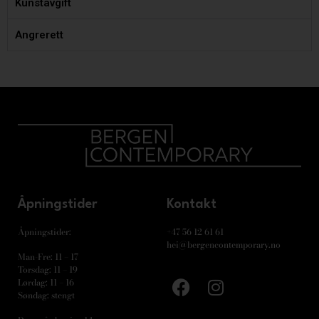
Kunstavgift
Angrerett
Åpningstider
Kontakt
Åpningstider:
+47 56 12 61 61
hei@bergencontemporary.no
Man-Fre: 11 – 17
Torsdag: 11 – 19
Lørdag: 11 – 16
Søndag: stengt