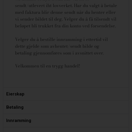
sendt/utlevert iht lovverket.
Har du valgt å betale
med faktura blir denne sendt når du henter eller
vi sender bildet til deg. Velger du å få tilsendt vil
beløpet bli trukket fra din konto ved forsendelse.
Velger du å bestille innramming i ettertid vil
dette gjelde som avhentet/sendt bilde og
betaling gjennomføres som i avsnittet over.
Velkommen til en trygg handel!
Eierskap
Betaling
Innramming