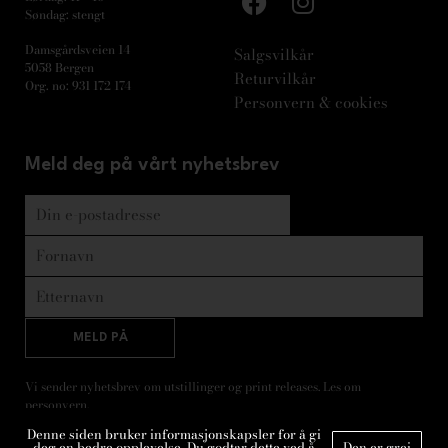
Søndag: stengt
Damsgårdsveien 14
Salgsvilkår
5058 Bergen
Returvilkår
Org. no: 931 172 174
Personvern & cookies
Meld deg på vårt nyhetsbrev
MELD PÅ
Vi sender nyhetsbrev om utstillinger og print releases. Les om
personvern
.
Denne siden bruker informasjonskapsler for å gi
deg en bedre opplevelse. Du godtar dette ved å
Den er grei