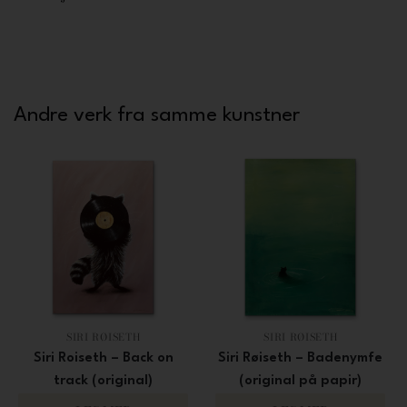
Andre verk fra samme kunstner
SIRI RØISETH
SIRI RØISETH
Siri Roiseth – Back on
Siri Røiseth – Badenymfe
track (original)
(original på papir)
16 000
8 000