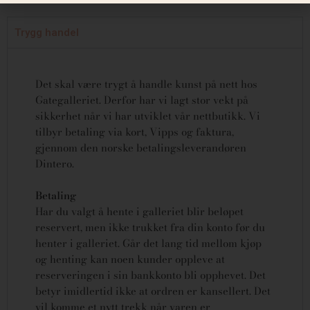
Trygg handel
Det skal være trygt å handle kunst på nett hos
Gategalleriet. Derfor har vi lagt stor vekt på
sikkerhet når vi har utviklet vår nettbutikk. Vi
tilbyr betaling via kort, Vipps og faktura,
gjennom den norske betalingsleverandøren
Dintero.
Betaling
Har du valgt å hente i galleriet blir beløpet
reservert, men ikke trukket fra din konto før du
henter i galleriet. Går det lang tid mellom kjøp
og henting kan noen kunder oppleve at
reserveringen i sin bankkonto bli opphevet. Det
betyr imidlertid ikke at ordren er kansellert.
Det
vil komme et nytt trekk når varen er