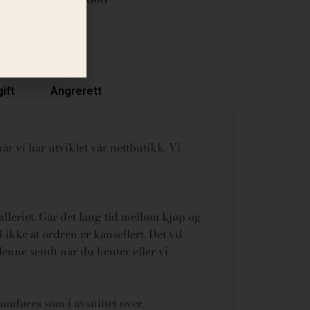
ift
Angrerett
år vi har utviklet vår nettbutikk. Vi
galleriet. Går det lang tid mellom kjøp og
ikke at ordren er kansellert.
Det vil
denne sendt når du henter eller vi
omføres som i avsnittet over.