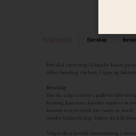
Trygg handel
Eierskap
Betal
Det skal være trygt å handle kunst på net
tilbyr betaling via kort, Vipps og fakt
Betaling
Har du valgt å hente i galleriet blir bel
henting kan noen kunder oppleve at rese
komme et nytt trekk når varen er sendt/u
sender bildet til deg. Velger du å få tils
Velger du å bestille innramming i ettert