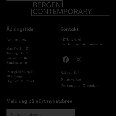
Åpningstider
Kontakt
Åpningstider:
+47 56 12 61 61
hei@bergencontemporary.no
Man-Fre: 11 – 17
Torsdag: 11 – 19
Lørdag: 11 – 16
Søndag: stengt
Damsgårdsveien 14
Salgsvilkår
5058 Bergen
Returvilkår
Org. no: 931 172 174
Personvern & cookies
Meld deg på vårt nyhetsbrev