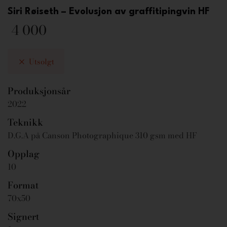
Siri Røiseth – Evolusjon av graffitipingvin HF
4 000
Utsolgt
Produksjonsår
2022
Teknikk
D.G.A på Canson Photographique 310 gsm med HF
Opplag
10
Format
70x50
Signert