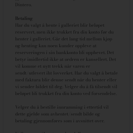
Dintero.
Betaling
Har du valgt å hente i galleriet blir beløpet
reservert, men ikke trukket fra din konto før du
henter i galleriet. Går det lang tid mellom kjøp
og henting kan noen kunder oppleve at
reserveringen i sin bankkonto bli opphevet. Det
betyr imidlertid ikke at ordren er kansellert.
Det
vil komme et nytt trekk når varen er
sendt/utlevert iht lovverket.
Har du valgt å betale
med faktura blir denne sendt når du henter eller
vi sender bildet til deg. Velger du å få tilsendt vil
beløpet bli trukket fra din konto ved forsendelse.
Velger du å bestille innramming i ettertid vil
dette gjelde som avhentet/sendt bilde og
betaling gjennomføres som i avsnittet over.