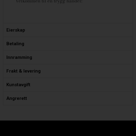
Velkommen til en trygg handel!
Eierskap
Betaling
Innramming
Frakt & levering
Kunstavgift
Angrerett