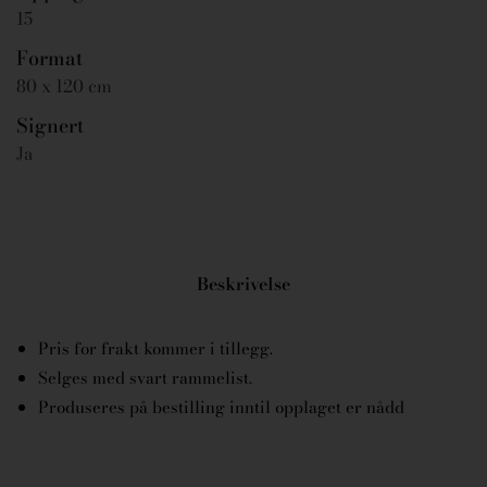
15
Format
80 x 120 cm
Signert
Ja
Beskrivelse
Pris for frakt kommer i tillegg.
Selges med svart rammelist.
Produseres på bestilling inntil opplaget er nådd