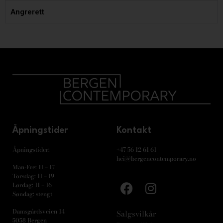
Angrerett
Åpningstider
Kontakt
Åpningstider:
+47 56 12 61 61
hei@bergencontemporary.no
Man-Fre: 11 – 17
Torsdag: 11 – 19
Lørdag: 11 – 16
Søndag: stengt
Damsgårdsveien 14
Salgsvilkår
5058 Bergen