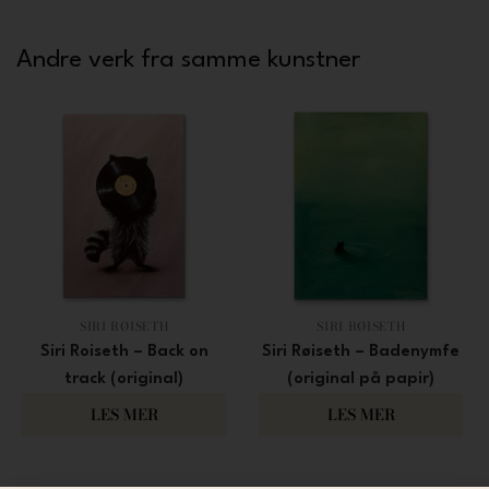
Andre verk fra samme kunstner
SIRI RØISETH
SIRI RØISETH
Siri Roiseth – Back on
Siri Røiseth – Badenymfe
track (original)
(original på papir)
16 000
8 000
LES MER
LES MER