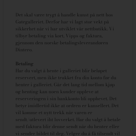
Det skal være trygt å handle kunst på nett hos
Gategalleriet. Derfor har vi lagt stor vekt på
sikkerhet når vi har utviklet vår nettbutikk. Vi
tilbyr betaling via kort, Vipps og faktura,
gjennom den norske betalingsleverandøren
Dintero.
Betaling
Har du valgt å hente i galleriet blir beløpet
reservert, men ikke trukket fra din konto før du
henter i galleriet. Går det lang tid mellom kjøp
og henting kan noen kunder oppleve at
reserveringen i sin bankkonto bli opphevet. Det
betyr imidlertid ikke at ordren er kansellert.
Det
vil komme et nytt trekk når varen er
sendt/utlevert iht lovverket.
Har du valgt å betale
med faktura blir denne sendt når du henter eller
vi sender bildet til deg. Velger du å få tilsendt vil