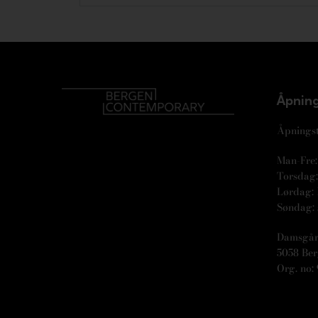
Åpning
Åpningst
Man-Fre: 
Torsdag: 
Lørdag: 
Søndag: 
Damsgår
5058 Be
Org. no: 