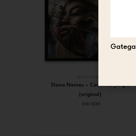
Gategal
SLAVA NEMES
Slava Nemes – Concrete jungle
(original)
100 000