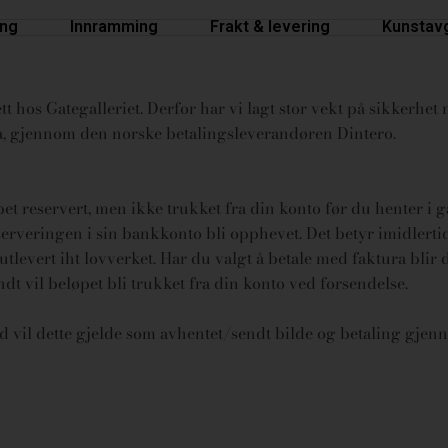
ing
Innramming
Frakt & levering
Kunstavg
t hos Gategalleriet. Derfor har vi lagt stor vekt på sikkerhet n
ura, gjennom den norske betalingsleverandøren Dintero.
øpet reservert, men ikke trukket fra din konto før du henter i 
rveringen i sin bankkonto bli opphevet. Det betyr imidlertid 
tlevert iht lovverket.
Har du valgt å betale med faktura blir 
endt vil beløpet bli trukket fra din konto ved forsendelse.
id vil dette gjelde som avhentet/sendt bilde og betaling gjenn