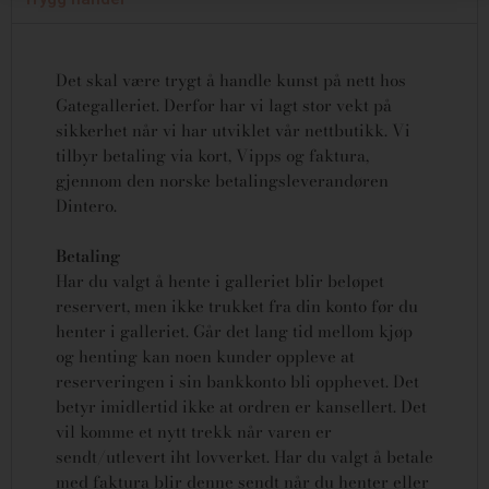
Det skal være trygt å handle kunst på nett hos
Gategalleriet. Derfor har vi lagt stor vekt på
sikkerhet når vi har utviklet vår nettbutikk. Vi
tilbyr betaling via kort, Vipps og faktura,
gjennom den norske betalingsleverandøren
Dintero.
Betaling
Har du valgt å hente i galleriet blir beløpet
reservert, men ikke trukket fra din konto før du
henter i galleriet. Går det lang tid mellom kjøp
og henting kan noen kunder oppleve at
reserveringen i sin bankkonto bli opphevet. Det
betyr imidlertid ikke at ordren er kansellert.
Det
vil komme et nytt trekk når varen er
sendt/utlevert iht lovverket.
Har du valgt å betale
med faktura blir denne sendt når du henter eller