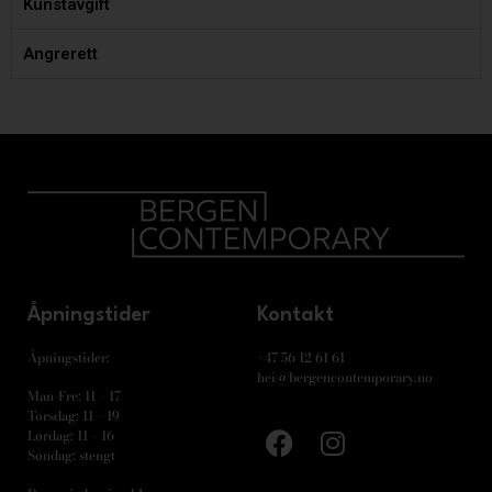
Kunstavgift
Angrerett
Åpningstider
Kontakt
Åpningstider:
+47 56 12 61 61
hei@bergencontemporary.no
Man-Fre: 11 – 17
Torsdag: 11 – 19
Lørdag: 11 – 16
Søndag: stengt