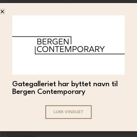
SLAVA NEMES
Slava Nemes – Off the
Gategalleriet har byttet navn til
wall (original)
Bergen Contemporary
75 000
LES MER
LUKK VINDUET
Trygg handel