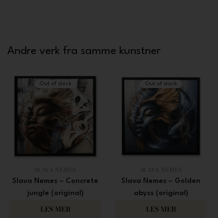
Andre verk fra samme kunstner
Out of stock
Out of stock
SLAVA NEMES
SLAVA NEMES
Slava Nemes – Concrete
Slava Nemes – Golden
jungle (original)
abyss (original)
100 000
100 000
LES MER
LES MER