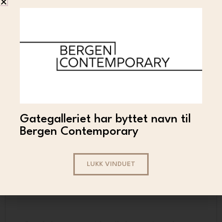
SORRY
SORRY – Fotspor
Gategalleriet har byttet navn til
2 600
LES MER
Bergen Contemporary
LUKK VINDUET
Trygg handel