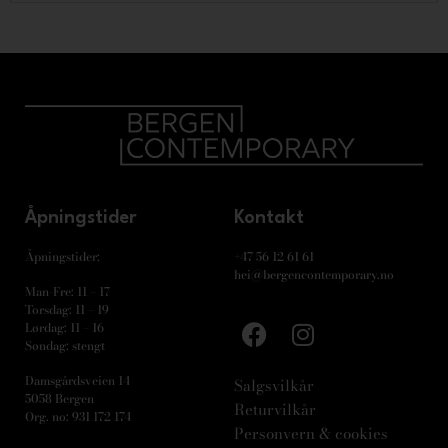
Åpningstider
Kontakt
Åpningstider:
+47 56 12 61 61
hei@bergencontemporary.no
Man-Fre: 11 – 17
Torsdag: 11 – 19
Lørdag: 11 – 16
Søndag: stengt
Damsgårdsveien 14
Salgsvilkår
5058 Bergen
Returvilkår
Org. no: 931 172 174
Personvern & cookies