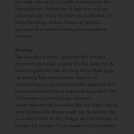
Det skal være trygt å handle kunst på nett hos
Gategalleriet. Derfor har vi lagt stor vekt på
sikkerhet når vi har utviklet vår nettbutikk. Vi
tilbyr betaling via kort, Vipps og faktura,
gjennom den norske betalingsleverandøren
Dintero.
Betaling
Har du valgt å hente i galleriet blir beløpet
reservert, men ikke trukket fra din konto før du
henter i galleriet. Går det lang tid mellom kjøp
og henting kan noen kunder oppleve at
reserveringen i sin bankkonto bli opphevet. Det
betyr imidlertid ikke at ordren er kansellert.
Det
vil komme et nytt trekk når varen er
sendt/utlevert iht lovverket.
Har du valgt å betale
med faktura blir denne sendt når du henter eller
vi sender bildet til deg. Velger du å få tilsendt vil
beløpet bli trukket fra din konto ved forsendelse.