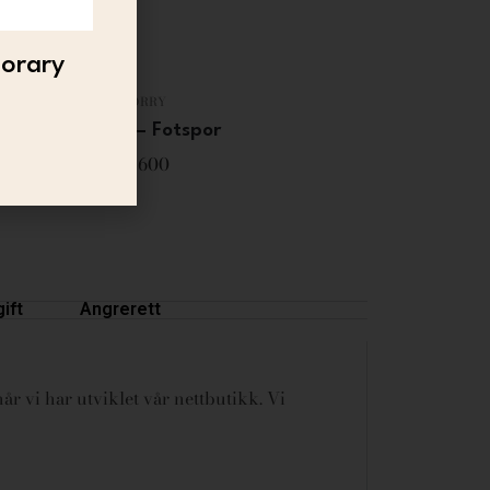
porary
SORRY
SORRY – Fotspor
2 600
ift
Angrerett
år vi har utviklet vår nettbutikk. Vi