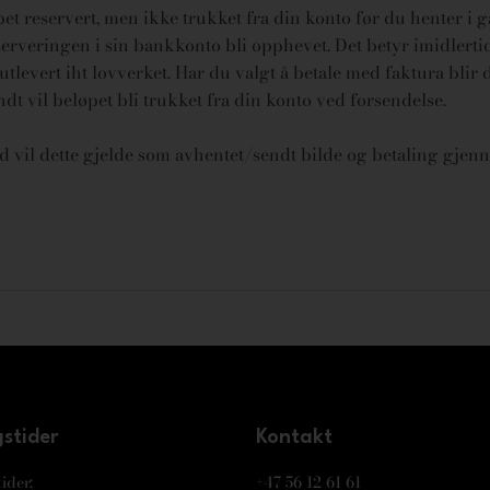
øpet reservert, men ikke trukket fra din konto før du henter i 
rveringen i sin bankkonto bli opphevet. Det betyr imidlertid 
tlevert iht lovverket.
Har du valgt å betale med faktura blir 
endt vil beløpet bli trukket fra din konto ved forsendelse.
id vil dette gjelde som avhentet/sendt bilde og betaling gjenn
stider
Kontakt
ider:
+47 56 12 61 61