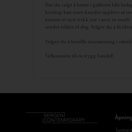
Har du valgt å hente i galleriet blir bel
henting kan noen kunder oppleve at rese
komme et nytt trekk når varen er sendt/u
sender bildet til deg. Velger du å få tils
Velger du å bestille innramming i ettert
Velkommen til en trygg handel!
Åpning
Åpningst