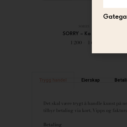
Gategal
SORRY
SORRY – Ka faen?
1 200
–
1 600
Trygg handel
Eierskap
Betal
Det skal være trygt å handle kunst på net
tilbyr betaling via kort, Vipps og fakt
Betaling