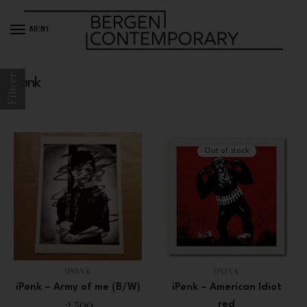
MENY
Filtrer
iPønk
Out of stock
IPØNK
IPØNK
iPønk – Army of me (B/W)
iPønk – American Idiot
2 500
red