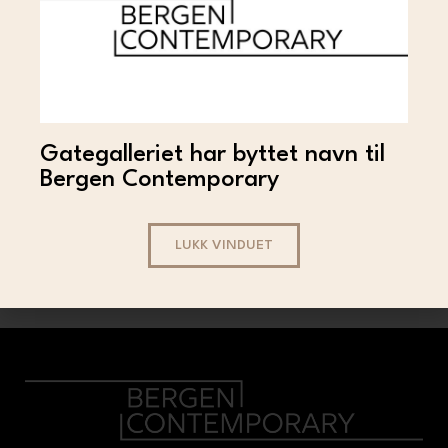
Gategalleriet har byttet navn til
Bergen Contemporary
IPØNK
iPønk – Army of me
(Ochre)
LUKK VINDUET
2 500
LES MER