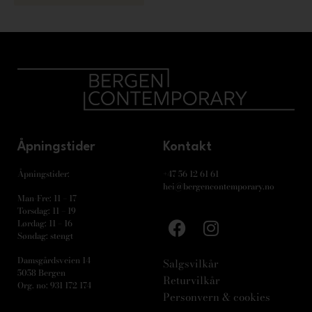
Åpningstider
Kontakt
Åpningstider:
+47 56 12 61 61
hei@bergencontemporary.no
Man-Fre: 11 – 17
Torsdag: 11 – 19
Lørdag: 11 – 16
Søndag: stengt
Damsgårdsveien 14
Salgsvilkår
5058 Bergen
Returvilkår
Org. no: 931 172 174
Personvern & cookies