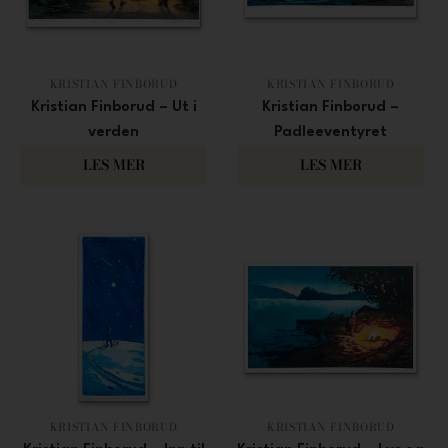
KRISTIAN FINBORUD
KRISTIAN FINBORUD
Kristian Finborud – Ut i
Kristian Finborud –
verden
Padleeventyret
2 500
3 000
LES MER
LES MER
KRISTIAN FINBORUD
KRISTIAN FINBORUD