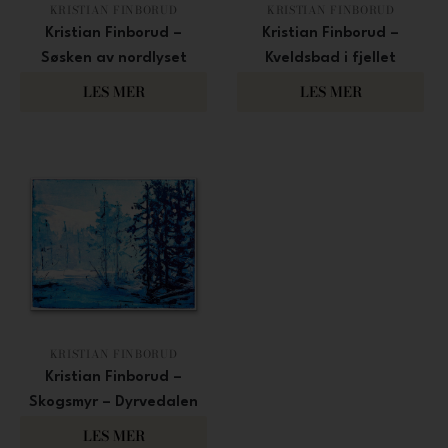
KRISTIAN FINBORUD
KRISTIAN FINBORUD
Kristian Finborud –
Kristian Finborud –
Søsken av nordlyset
Kveldsbad i fjellet
3 100
2 000
LES MER
LES MER
KRISTIAN FINBORUD
Kristian Finborud –
Skogsmyr – Dyrvedalen
1 700
LES MER