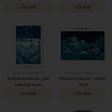
950
950
LES MER
LES MER
Out of stock
KRISTIAN FINBORUD
KRISTIAN FINBORUD
Kristian Finborud – Det
Kristian Finborud – Hytta
måtte bli oss to
vår II
950
6 700
LES MER
LES MER