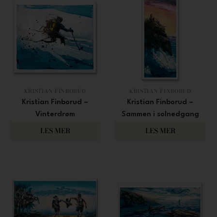
KRISTIAN FINBORUD
KRISTIAN FINBORUD
Kristian Finborud –
Kristian Finborud –
Vinterdrøm
Sammen i solnedgang
2 300
4 000
LES MER
LES MER