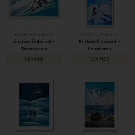
KRISTIAN FINBORUD
KRISTIAN FINBORUD
Kristian Finborud –
Kristian Finborud –
Drømmedag
Langturen
2 700
3 800
LES MER
LES MER