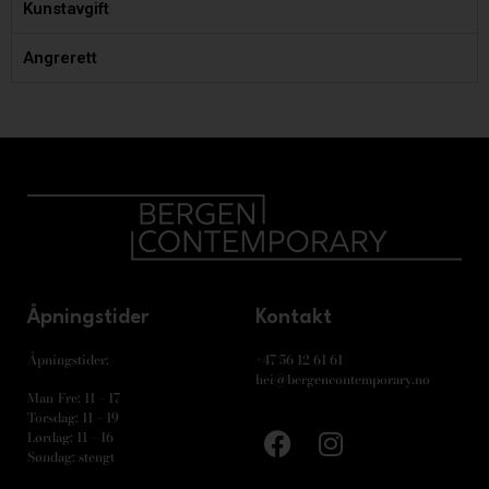
Kunstavgift
Angrerett
Åpningstider
Kontakt
Åpningstider:
+47 56 12 61 61
hei@bergencontemporary.no
Man-Fre: 11 – 17
Torsdag: 11 – 19
Lørdag: 11 – 16
Søndag: stengt