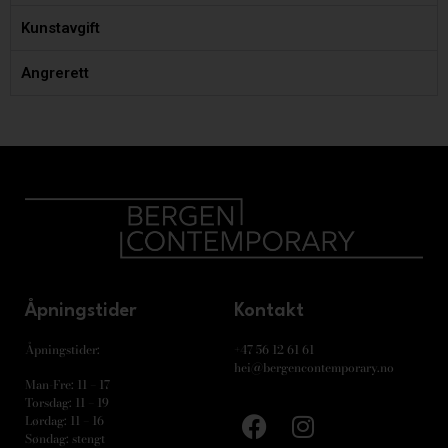
Kunstavgift
Angrerett
Åpningstider
Kontakt
Åpningstider:
+47 56 12 61 61
hei@bergencontemporary.no
Man-Fre: 11 – 17
Torsdag: 11 – 19
Lørdag: 11 – 16
Søndag: stengt