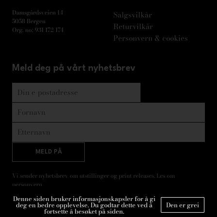
Damsgårdsveien 14
Salgsvilkår
5058 Bergen
Returvilkår
Org. no: 931 172 174
Personvern & cookies
Meld deg på vårt nyhetsbrev
MELD PÅ
Vi sender nyhetsbrev om utstillinger og print releases. Les om
personvern
.
Denne siden bruker informasjonskapsler for å gi
deg en bedre opplevelse. Du godtar dette ved å
Den er grei
fortsette å besøket på siden.