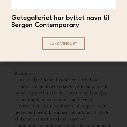
Trygg handel
Gategalleriet har byttet navn til
Bergen Contemporary
Det skal være trygt å handle kunst på nett hos
Gategalleriet. Derfor har vi lagt stor vekt på
sikkerhet når vi har utviklet vår nettbutikk. Vi
LUKK VINDUET
tilbyr betaling via kort, Vipps og faktura,
gjennom den norske betalingsleverandøren
Dintero.
Betaling
Har du valgt å hente i galleriet blir beløpet
reservert, men ikke trukket fra din konto før du
henter i galleriet. Går det lang tid mellom kjøp
og henting kan noen kunder oppleve at
reserveringen i sin bankkonto bli opphevet. Det
betyr imidlertid ikke at ordren er kansellert.
Det
vil komme et nytt trekk når varen er
sendt/utlevert iht lovverket.
Har du valgt å betale