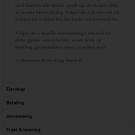
med faktura blir denne sendt når du henter eller
vi sender bildet til deg. Velger du å få tilsendt vil
beløpet bli trukket fra din konto ved forsendelse.
Velger du å bestille innramming i ettertid vil
dette gjelde som avhentet/sendt bilde og
betaling gjennomføres som i avsnittet over.
Velkommen til en trygg handel!
Eierskap
Betaling
Innramming
Frakt & levering