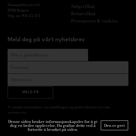
Damsgårdsveien 14
Salgsvilkår
5058 Bergen
Returvilkår
Org. no: 931 172 174
Personvern & cookies
Meld deg på vårt nyhetsbrev
MELD PÅ
Vi sender nyhetsbrev om utstillinger og print releases. Les om
personvern
.
Denne siden bruker informasjonskapsler for å gi
deg en bedre opplevelse. Du godtar dette ved å
Den er grei
fortsette å besøket på siden.