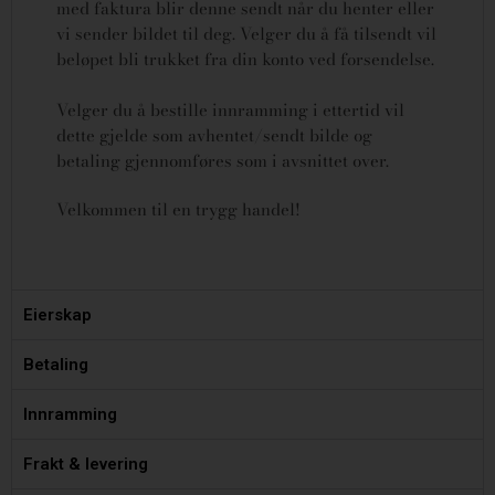
med faktura blir denne sendt når du henter eller
vi sender bildet til deg. Velger du å få tilsendt vil
beløpet bli trukket fra din konto ved forsendelse.
Velger du å bestille innramming i ettertid vil
dette gjelde som avhentet/sendt bilde og
betaling gjennomføres som i avsnittet over.
Velkommen til en trygg handel!
Eierskap
Betaling
Innramming
Frakt & levering