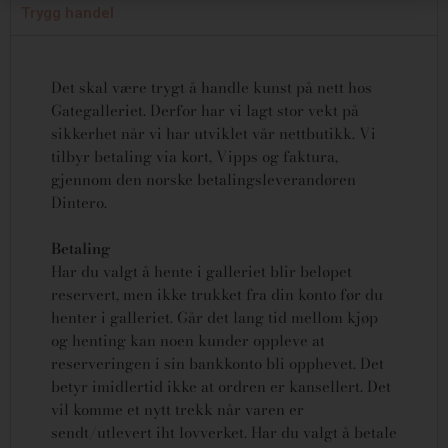
Trygg handel
Det skal være trygt å handle kunst på nett hos
Gategalleriet. Derfor har vi lagt stor vekt på
sikkerhet når vi har utviklet vår nettbutikk. Vi
tilbyr betaling via kort, Vipps og faktura,
gjennom den norske betalingsleverandøren
Dintero.
Betaling
Har du valgt å hente i galleriet blir beløpet
reservert, men ikke trukket fra din konto før du
henter i galleriet. Går det lang tid mellom kjøp
og henting kan noen kunder oppleve at
reserveringen i sin bankkonto bli opphevet. Det
betyr imidlertid ikke at ordren er kansellert.
Det
vil komme et nytt trekk når varen er
sendt/utlevert iht lovverket.
Har du valgt å betale