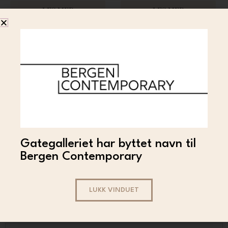
3 500
3 000
LES MER
LES MER
Gategalleriet har byttet navn til
HAREM
Bergen Contemporary
Harem – Animal (83×100)
6 000
LES MER
LUKK VINDUET