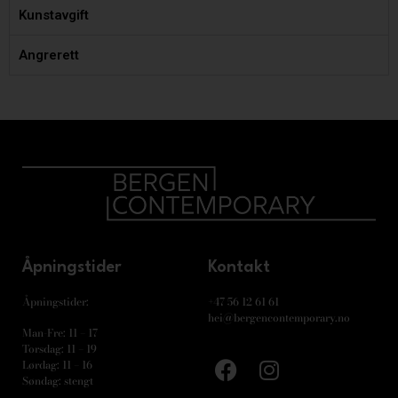
Kunstavgift
Angrerett
Åpningstider
Kontakt
Åpningstider:
+47 56 12 61 61
hei@bergencontemporary.no
Man-Fre: 11 – 17
Torsdag: 11 – 19
Lørdag: 11 – 16
Søndag: stengt