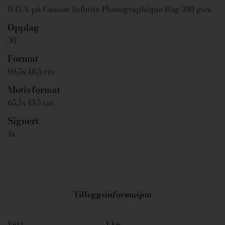
D.G.A. på Canson Infinity Photographique Rag 310 gsm
Opplag
30
Format
69,5x48,5 cm
Motivformat
65,5x43,5 cm
Signert
Ja
Tilleggsinformasjon
Vekt
1 kg