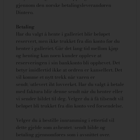
gjennom den norske betalingsleverandøren
Dintero.
Betaling
Har du valgt å hente i galleriet blir beløpet
reservert, men ikke trukket fra din konto før du
henter i galleriet. Går det lang tid mellom kjøp
og henting kan noen kunder oppleve at
reserveringen i sin bankkonto bli opphevet. Det
betyr imidlertid ikke at ordren er kansellert.
Det
vil komme et nytt trekk når varen er
sendt/utlevert iht lovverket.
Har du valgt å betale
med faktura blir denne sendt når du henter eller
vi sender bildet til deg. Velger du å få tilsendt vil
beløpet bli trukket fra din konto ved forsendelse.
Velger du å bestille innramming i ettertid vil
dette gjelde som avhentet/sendt bilde og
betaling gjennomføres som i avsnittet over.